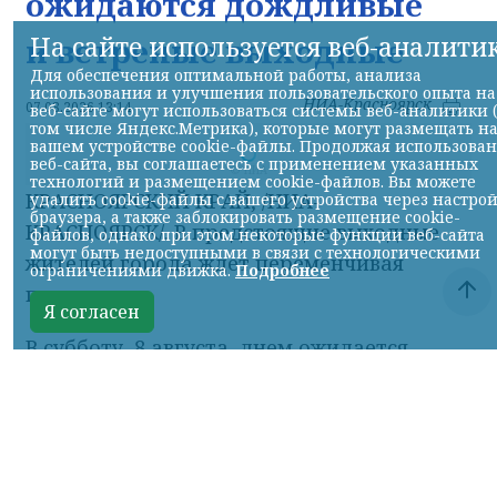
ожидаются дождливые
На сайте используется веб-аналити
и ветреные выходные
Для обеспечения оптимальной работы, анализа
использования и улучшения пользовательского опыта на
НИА-Красноярск
07.08.2026 13:14
веб-сайте могут использоваться системы веб-аналитики 
том числе Яндекс.Метрика), которые могут размещать н
вашем устройстве cookie-файлы. Продолжая использова
веб-сайта, вы соглашаетесь с применением указанных
© НИА
технологий и размещением cookie-файлов. Вы можете
КРАСНОЯРСКИЙ КРАЙ, /НИА-
удалить cookie-файлы с вашего устройства через настро
браузера, а также заблокировать размещение cookie-
КРАСНОЯРСК/. В предстоящие выходные
файлов, однако при этом некоторые функции веб-сайта
могут быть недоступными в связи с технологическими
жителей города ждет переменчивая
ограничениями движка.
Подробнее
погода.
Я согласен
В субботу, 8 августа, днем ожидается
небольшой дождь. Воздух прогреется до
+21°C. Скорость ветра составит около 4 м/с,
однако порывы могут достигать 14 м/с. К
вечеру осадки прекратятся, сохранится