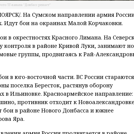
ото ТГ-канала "Донбасс решает"
ЯРСК/. На Сумском направлении армия Росси
х. Идут бои на окраинах Малой Корчаковки.
бои в окрестностях Красного Лимана. На Северс
у контроля в районе Кривой Луки, занимают н
мовые группы, продвигаясь к Рай-Александров
ои в юго-восточной части. ВС России стараются
оны поселка Бересток, растянув оборону
ах в Ильиновке. Красноармейское направление:
шино, противник отходит к Новоалександровке
 бои в районе Нового Донбасса и южнее
рова Яра.
влении армия России продвигается в районе