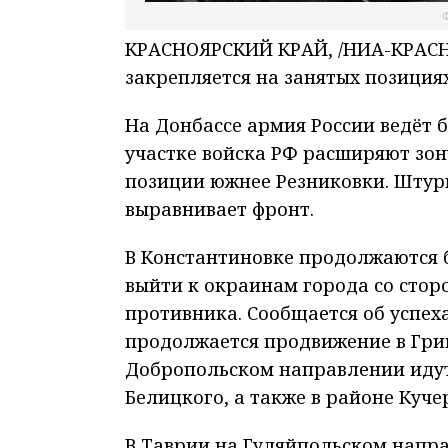
Ф
КРАСНОЯРСКИЙ КРАЙ, /НИА-КРАСНО
закрепляется на занятых позиция
На Донбассе армия России ведёт 
участке войска РФ расширяют зон
позиции южнее Резниковки. Штур
выравнивает фронт.
В Константиновке продолжаются б
выйти к окраинам города со стор
противника. Сообщается об успех
продолжается продвижение в Гри
Добропольском направлении идут
Белицкого, а также в районе Куче
В Таврии на Гуляйпольском напра