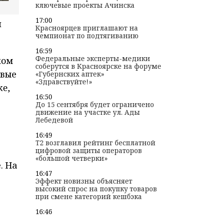
ключевые проекты Ачинска
17:00
и
Красноярцев приглашают на
чемпионат по подтягиванию
16:59
Федеральные эксперты-медики
ком
соберутся в Красноярске на форуме
овые
«Губернских аптек»
«Здравствуйте!»
ке,
16:50
До 15 сентября будет ограничено
движение на участке ул. Ады
Лебедевой
16:49
T2 возглавил рейтинг бесплатной
цифровой защиты операторов
«большой четверки»
. На
16:47
Эффект новизны объясняет
высокий спрос на покупку товаров
при смене категорий кешбэка
16:46