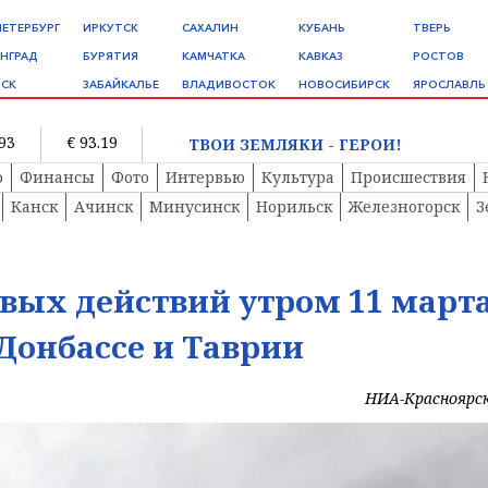
ПЕТЕРБУРГ
ИРКУТСК
САХАЛИН
КУБАНЬ
ТВЕРЬ
НГРАД
БУРЯТИЯ
КАМЧАТКА
КАВКАЗ
РОСТОВ
СК
ЗАБАЙКАЛЬЕ
ВЛАДИВОСТОК
НОВОСИБИРСК
ЯРОСЛАВЛЬ
.93
€ 93.19
ТВОИ ЗЕМЛЯКИ - ГЕРОИ!
о
Финансы
Фото
Интервью
Культура
Происшествия
Канск
Ачинск
Минусинск
Норильск
Железногорск
З
вых действий утром 11 март
Донбассе и Таврии
НИА-Красноярс