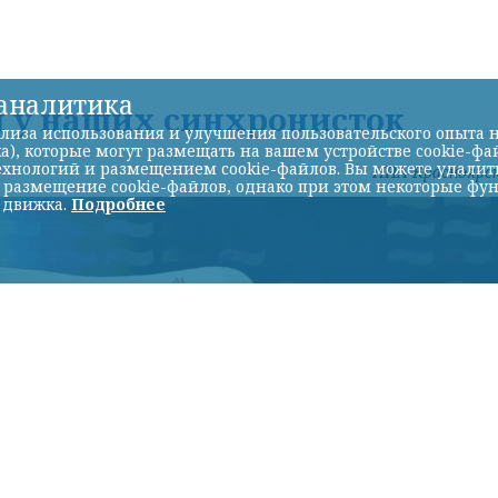
-аналитика
д у наших синхронисток
лиза использования и улучшения пользовательского опыта н
а), которые могут размещать на вашем устройстве cookie-фа
хнологий и размещением cookie-файлов. Вы можете удалить 
НИА-Красноярс
ь размещение cookie-файлов, однако при этом некоторые фу
 движка.
Подробнее