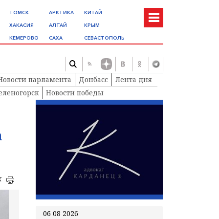
ТОМСК
АРКТИКА
КИТАЙ
ХАКАСИЯ
АЛТАЙ
КРЫМ
КЕМЕРОВО
САХА
СЕВАСТОПОЛЬ
Новости парламента
Донбасс
Лента дня
еленогорск
Новости победы
а
к
06 08 2026