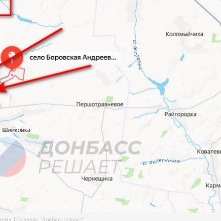
хема ТГ-канала "Донбасс решает"