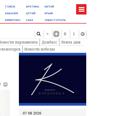
ТОМСК
АРКТИКА
КИТАЙ
ХАКАСИЯ
АЛТАЙ
КРЫМ
КЕМЕРОВО
САХА
СЕВАСТОПОЛЬ
Новости парламента
Донбасс
Лента дня
еленогорск
Новости победы
к
07 08 2026