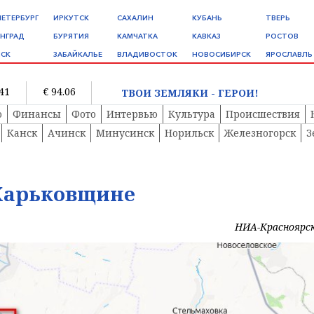
ПЕТЕРБУРГ
ИРКУТСК
САХАЛИН
КУБАНЬ
ТВЕРЬ
НГРАД
БУРЯТИЯ
КАМЧАТКА
КАВКАЗ
РОСТОВ
СК
ЗАБАЙКАЛЬЕ
ВЛАДИВОСТОК
НОВОСИБИРСК
ЯРОСЛАВЛЬ
.41
€ 94.06
ТВОИ ЗЕМЛЯКИ - ГЕРОИ!
о
Финансы
Фото
Интервью
Культура
Происшествия
Канск
Ачинск
Минусинск
Норильск
Железногорск
З
 Харьковщине
НИА-Красноярс