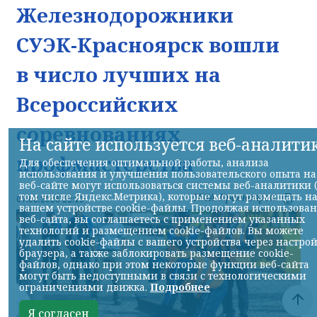
Железнодорожники
СУЭК-Красноярск вошли
в число лучших на
Всероссийских
соревнованиях
На сайте используется веб-аналити
профмастерства
Для обеспечения оптимальной работы, анализа
использования и улучшения пользовательского опыта на
веб-сайте могут использоваться системы веб-аналитики 
том числе Яндекс.Метрика), которые могут размещать н
НИА-Красноярск
07.08.2026 22:13
вашем устройстве cookie-файлы. Продолжая использова
веб-сайта, вы соглашаетесь с применением указанных
технологий и размещением cookie-файлов. Вы можете
удалить cookie-файлы с вашего устройства через настро
браузера, а также заблокировать размещение cookie-
файлов, однако при этом некоторые функции веб-сайта
могут быть недоступными в связи с технологическими
ограничениями движка.
Подробнее
Я согласен