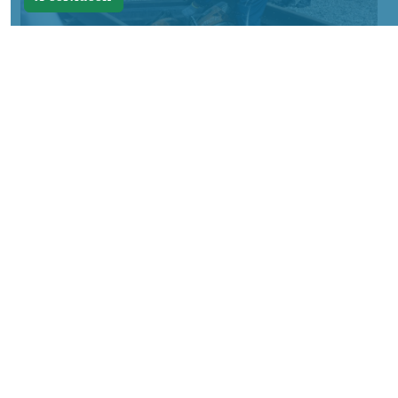
Фото: АО «СУЭК-Хакасия»
КРАСНОЯРСКИЙ КРАЙ, /НИА-
КРАСНОЯРСК/. Специалисты Бородинского
погрузочно-транспортного управления
стали призёрами Всероссийских
соревнований профессионального
мастерства «Логистический Олимп»,
которые прошли в Республике Хакасия.
За звание лучших боролись
представители железнодорожных
профессий из семи регионов страны. По