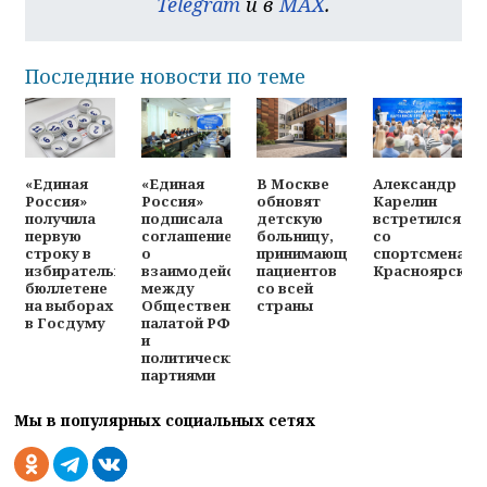
Telegram
и в
MAX
.
Последние новости по теме
«Единая
«Единая
В Москве
Александр
Россия»
Россия»
обновят
Карелин
получила
подписала
детскую
встретился
первую
соглашение
больницу,
со
строку в
о
принимающую
спортсменами
избирательном
взаимодействии
пациентов
Красноярска
бюллетене
между
со всей
на выборах
Общественной
страны
в Госдуму
палатой РФ
и
политическими
партиями
Мы в популярных социальных сетях