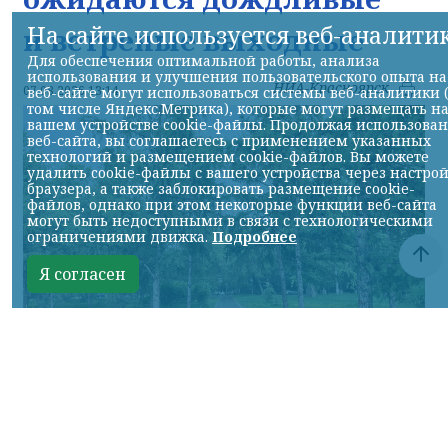
На сайте используется веб-аналити
и ветреные выходные
Для обеспечения оптимальной работы, анализа
использования и улучшения пользовательского опыта на
НИА-Красноярск
07.08.2026 13:14
веб-сайте могут использоваться системы веб-аналитики 
том числе Яндекс.Метрика), которые могут размещать н
вашем устройстве cookie-файлы. Продолжая использова
веб-сайта, вы соглашаетесь с применением указанных
технологий и размещением cookie-файлов. Вы можете
удалить cookie-файлы с вашего устройства через настро
браузера, а также заблокировать размещение cookie-
файлов, однако при этом некоторые функции веб-сайта
могут быть недоступными в связи с технологическими
ограничениями движка.
Подробнее
Я согласен
© НИА