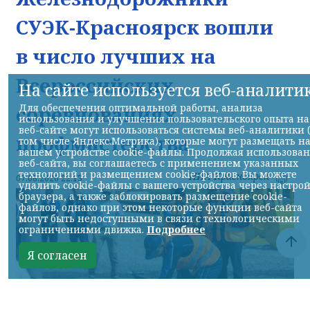
СУЭК-Красноярск вошли
в число лучших на
Всероссийских
На сайте используется веб-аналити
Для обеспечения оптимальной работы, анализа
соревнованиях
использования и улучшения пользовательского опыта на
веб-сайте могут использоваться системы веб-аналитики 
профмастерства
том числе Яндекс.Метрика), которые могут размещать н
вашем устройстве cookie-файлы. Продолжая использова
веб-сайта, вы соглашаетесь с применением указанных
технологий и размещением cookie-файлов. Вы можете
НИА-Красноярск
07.08.2026 22:13
удалить cookie-файлы с вашего устройства через настро
браузера, а также заблокировать размещение cookie-
файлов, однако при этом некоторые функции веб-сайта
могут быть недоступными в связи с технологическими
ограничениями движка.
Подробнее
Я согласен