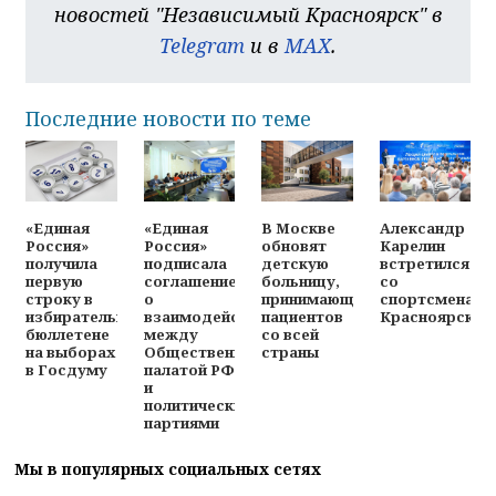
новостей "Независимый Красноярск" в
Telegram
и в
MAX
.
Последние новости по теме
«Единая
«Единая
В Москве
Александр
Россия»
Россия»
обновят
Карелин
получила
подписала
детскую
встретился
первую
соглашение
больницу,
со
строку в
о
принимающую
спортсменами
избирательном
взаимодействии
пациентов
Красноярска
бюллетене
между
со всей
на выборах
Общественной
страны
в Госдуму
палатой РФ
и
политическими
партиями
Мы в популярных социальных сетях