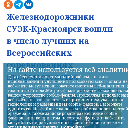
Железнодорожники
СУЭК-Красноярск вошли
в число лучших на
Всероссийских
соревнованиях
На сайте используется веб-аналити
профмастерства
Для обеспечения оптимальной работы, анализа
использования и улучшения пользовательского опыта на
веб-сайте могут использоваться системы веб-аналитики 
НИА-Красноярск
том числе Яндекс.Метрика), которые могут размещать н
07.08.2026 22:13
вашем устройстве cookie-файлы. Продолжая использова
веб-сайта, вы соглашаетесь с применением указанных
технологий и размещением cookie-файлов. Вы можете
удалить cookie-файлы с вашего устройства через настро
браузера, а также заблокировать размещение cookie-
файлов, однако при этом некоторые функции веб-сайта
могут быть недоступными в связи с технологическими
ограничениями движка.
Подробнее