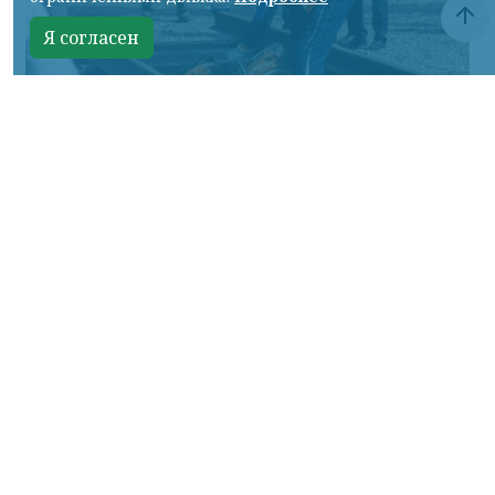
Я согласен
Фото: АО «СУЭК-Хакасия»
КРАСНОЯРСКИЙ КРАЙ, /НИА-
КРАСНОЯРСК/. Специалисты Бородинского
погрузочно-транспортного управления
стали призёрами Всероссийских
соревнований профессионального
мастерства «Логистический Олимп»,
которые прошли в Республике Хакасия.
За звание лучших боролись
представители железнодорожных