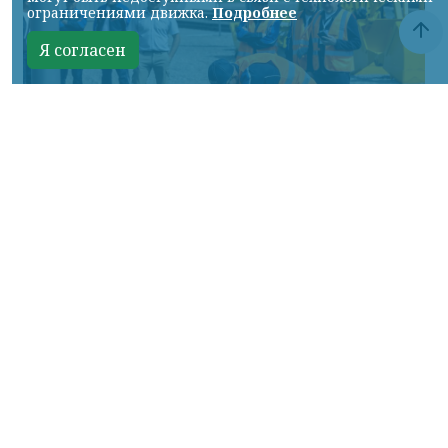
ограничениями движка.
Подробнее
Я согласен
Фото: АО «СУЭК-Хакасия»
КРАСНОЯРСКИЙ КРАЙ, /НИА-
КРАСНОЯРСК/. Специалисты Бородинского
погрузочно-транспортного управления
стали призёрами Всероссийских
соревнований профессионального
мастерства «Логистический Олимп»,