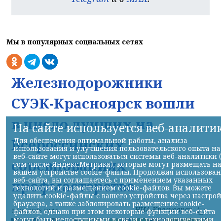
Мы в популярных социальных сетях
Железнодорожники
СУЭК-Красноярск вошли
в число лучших на
На сайте используется веб-аналити
Всероссийских
Для обеспечения оптимальной работы, анализа
использования и улучшения пользовательского опыта на
веб-сайте могут использоваться системы веб-аналитики 
соревнованиях
том числе Яндекс.Метрика), которые могут размещать н
вашем устройстве cookie-файлы. Продолжая использова
веб-сайта, вы соглашаетесь с применением указанных
профмастерства
технологий и размещением cookie-файлов. Вы можете
удалить cookie-файлы с вашего устройства через настро
браузера, а также заблокировать размещение cookie-
НИА-Красноярск
файлов, однако при этом некоторые функции веб-сайта
07.08.2026 22:13
могут быть недоступными в связи с технологическими