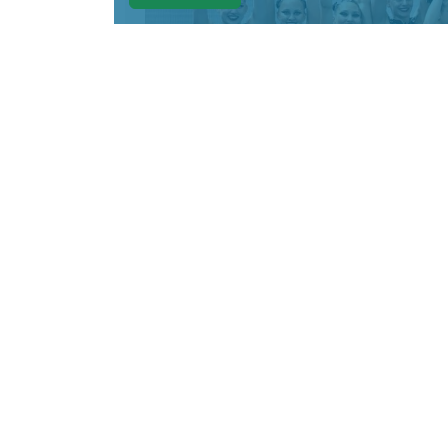
КРАСНОЯРСКИЙ КРАЙ, /НИА-КРАСНО
акробатической программе на че
Елизавета Минаева, Екатерина Ко
Эвелина Симонова, Ольга Тютюни