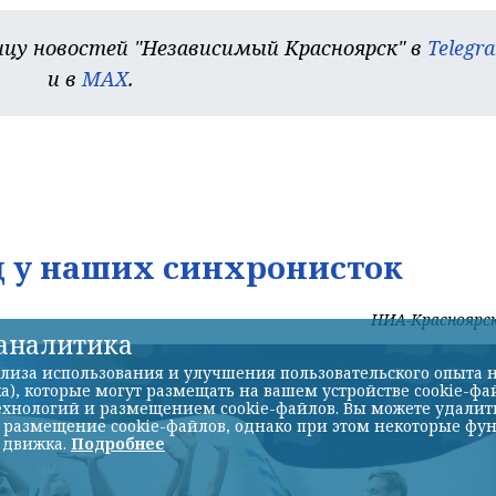
цу новостей "Независимый Красноярск" в
Telegr
и в
MAX
.
д у наших синхронисток
НИА-Красноярс
-аналитика
лиза использования и улучшения пользовательского опыта н
а), которые могут размещать на вашем устройстве cookie-фа
хнологий и размещением cookie-файлов. Вы можете удалить 
ь размещение cookie-файлов, однако при этом некоторые фу
 движка.
Подробнее