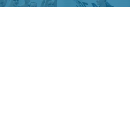
Фото ТГ-канала "Спецоперация Z"
ЯРСК/. Российские синхронистки победили в
мпионате Европы.
ссова, Елизавета Смирнова, Елена Шабанова,
к, Валерия Плеханова и Майя Дорошко —