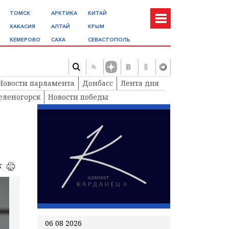
ТОМСК
АРКТИКА
КИТАЙ
ХАКАСИЯ
АЛТАЙ
КРЫМ
КЕМЕРОВО
САХА
СЕВАСТОПОЛЬ
Новости парламента
Донбасс
Лента дня
еленогорск
Новости победы
к
06 08 2026