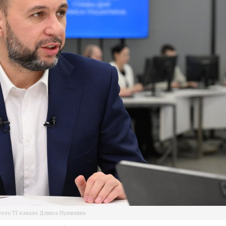
ото ТГ-канала Дениса Пушилина