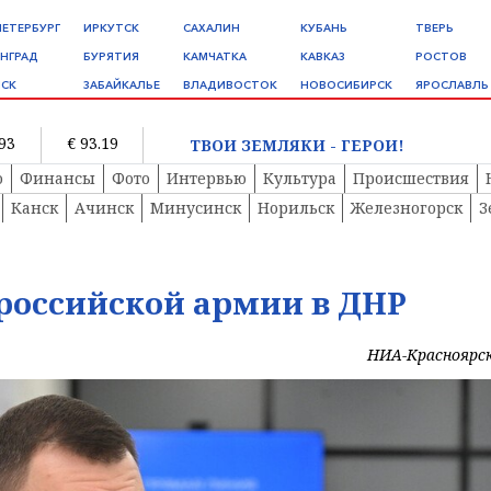
ПЕТЕРБУРГ
ИРКУТСК
САХАЛИН
КУБАНЬ
ТВЕРЬ
НГРАД
БУРЯТИЯ
КАМЧАТКА
КАВКАЗ
РОСТОВ
СК
ЗАБАЙКАЛЬЕ
ВЛАДИВОСТОК
НОВОСИБИРСК
ЯРОСЛАВЛЬ
.93
€ 93.19
ТВОИ ЗЕМЛЯКИ - ГЕРОИ!
о
Финансы
Фото
Интервью
Культура
Происшествия
Канск
Ачинск
Минусинск
Норильск
Железногорск
З
российской армии в ДНР
НИА-Красноярс