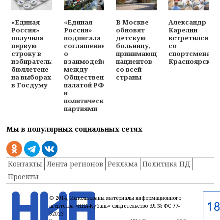
«Единая
«Единая
В Москве
Александр
Россия»
Россия»
обновят
Карелин
получила
подписала
детскую
встретился
первую
соглашение
больницу,
со
строку в
о
принимающую
спортсменами
избирательном
взаимодействии
пациентов
Красноярска
бюллетене
между
со всей
на выборах
Общественной
страны
в Госдуму
палатой РФ
и
политическими
партиями
Мы в популярных социальных сетях
Контакты
Лента регионов
Реклама
Политика ПД
Проекты
© 2014, Использованы материалы информационного
агентства «НИА-Кубань» свидетельство ЭЛ № ФС 77-
52023