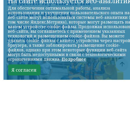
На сайте используется веб-аналити
в число лучших на
Для обеспечения оптимальной работы, анализа
Всероссийских
использования и улучшения пользовательского опыта на
веб-сайте могут использоваться системы веб-аналитики 
том числе Яндекс.Метрика), которые могут размещать н
соревнованиях
вашем устройстве cookie-файлы. Продолжая использова
веб-сайта, вы соглашаетесь с применением указанных
технологий и размещением cookie-файлов. Вы можете
профмастерства
удалить cookie-файлы с вашего устройства через настро
браузера, а также заблокировать размещение cookie-
файлов, однако при этом некоторые функции веб-сайта
НИА-Красноярск
07.08.2026 22:13
могут быть недоступными в связи с технологическими
ограничениями движка.
Подробнее
Я согласен