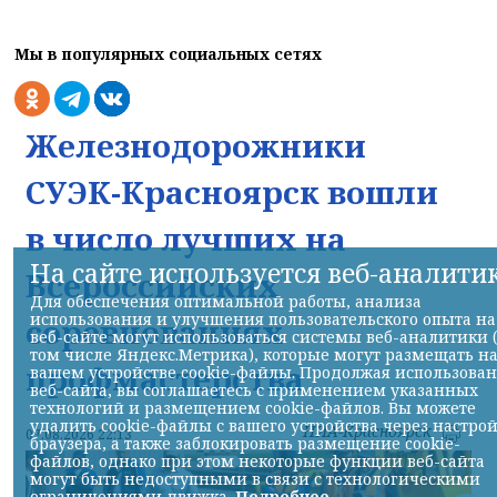
Мы в популярных социальных сетях
Железнодорожники
СУЭК-Красноярск вошли
в число лучших на
На сайте используется веб-аналити
Всероссийских
Для обеспечения оптимальной работы, анализа
использования и улучшения пользовательского опыта на
соревнованиях
веб-сайте могут использоваться системы веб-аналитики 
том числе Яндекс.Метрика), которые могут размещать н
профмастерства
вашем устройстве cookie-файлы. Продолжая использова
веб-сайта, вы соглашаетесь с применением указанных
технологий и размещением cookie-файлов. Вы можете
удалить cookie-файлы с вашего устройства через настро
НИА-Красноярск
07.08.2026 22:13
браузера, а также заблокировать размещение cookie-
файлов, однако при этом некоторые функции веб-сайта
могут быть недоступными в связи с технологическими
ограничениями движка.
Подробнее