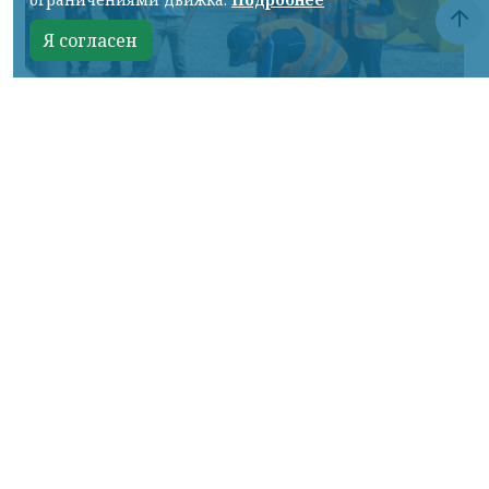
Я согласен
Фото: АО «СУЭК-Хакасия»
КРАСНОЯРСКИЙ КРАЙ, /НИА-
КРАСНОЯРСК/. Специалисты Бородинского
погрузочно-транспортного управления
стали призёрами Всероссийских
соревнований профессионального
мастерства «Логистический Олимп»,
которые прошли в Республике Хакасия.