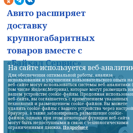
Авито расширяет
доставку
крупногабаритных
товаров вместе с
«Байкал Сервис»
На сайте используется веб-аналити
Для обеспечения оптимальной работы, анализа
НИА-Красноярск
06.08.2026 21:22
использования и улучшения пользовательского опыта на
веб-сайте могут использоваться системы веб-аналитики 
том числе Яндекс.Метрика), которые могут размещать н
вашем устройстве cookie-файлы. Продолжая использова
веб-сайта, вы соглашаетесь с применением указанных
технологий и размещением cookie-файлов. Вы можете
удалить cookie-файлы с вашего устройства через настро
браузера, а также заблокировать размещение cookie-
файлов, однако при этом некоторые функции веб-сайта
могут быть недоступными в связи с технологическими
ограничениями движка.
Подробнее