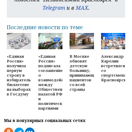
Telegram
и в
MAX
.
Последние новости по теме
«Единая
«Единая
В Москве
Александр
Россия»
Россия»
обновят
Карелин
получила
подписала
детскую
встретился
первую
соглашение
больницу,
со
строку в
о
принимающую
спортсменами
избирательном
взаимодействии
пациентов
Красноярска
бюллетене
между
со всей
на выборах
Общественной
страны
в Госдуму
палатой РФ
и
политическими
партиями
Мы в популярных социальных сетях