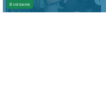
Я согласен
Фото предоставлено пресс-службой "Байкал Сервис"
КРАСНОЯРСКИЙ КРАЙ, /НИА-КРАСНОЯРСК/.
Авито Доставка расширяет направление
крупногабаритных отправок:
пользователям стала доступна доставка
через транспортную компанию «Байкал
Сервис». Новый логистический партнер
позволит безопасно отправлять и
получать крупные грузы более чем в ста
городах России.
Для отправки и получения заказа