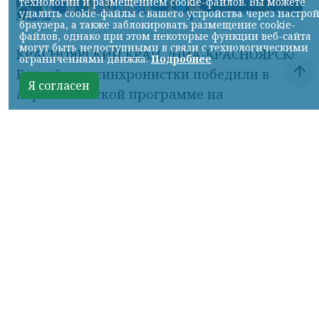
технологий и размещением cookie-файлов. Вы можете
удалить cookie-файлы с вашего устройства через настро
браузера, а также заблокировать размещение cookie-
Фото ТГ-канала "Спецоперация Z"
файлов, однако при этом некоторые функции веб-сайта
могут быть недоступными в связи с технологическими
КРАСНОЯРСКИЙ КРАЙ, /НИА-КРАСНОЯРСК/.
ограничениями движка.
Подробнее
Российские синхронистки победили в
Я согласен
акробатической программе на
чемпионате Европы.
Елизавета Минаева, Екатерина Коссова,
Елизавета Смирнова, Елена Шабанова,
Эвелина Симонова, Ольга Тютюник,
Валерия Плеханова и Майя Дорошко —
трёхкратные чемпионки.
Об этом сообщил ТГ-канал «Спецоперация
Z».