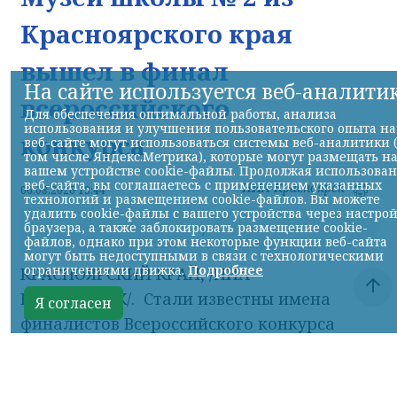
Красноярского края
вышел в финал
На сайте используется веб-аналити
всероссийского
Для обеспечения оптимальной работы, анализа
использования и улучшения пользовательского опыта на
конкурса
веб-сайте могут использоваться системы веб-аналитики 
том числе Яндекс.Метрика), которые могут размещать н
вашем устройстве cookie-файлы. Продолжая использова
веб-сайта, вы соглашаетесь с применением указанных
НИА-Красноярск
06.08.2026 13:44
технологий и размещением cookie-файлов. Вы можете
удалить cookie-файлы с вашего устройства через настро
браузера, а также заблокировать размещение cookie-
файлов, однако при этом некоторые функции веб-сайта
могут быть недоступными в связи с технологическими
ограничениями движка.
Подробнее
Я согласен