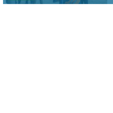
Фото: АО «СУЭК-Хакасия»
КРАСНОЯРСКИЙ КРАЙ, /НИА-
КРАСНОЯРСК/. Специалисты Бородинского
погрузочно-транспортного управления
стали призёрами Всероссийских
соревнований профессионального
мастерства «Логистический Олимп»,
которые прошли в Республике Хакасия.
За звание лучших боролись