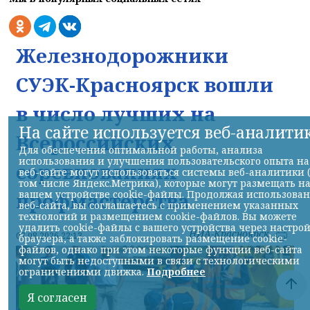
Железнодорожники
СУЭК-Красноярск вошли
в число лучших на
На сайте используется веб-аналити
Всероссийских
Для обеспечения оптимальной работы, анализа
использования и улучшения пользовательского опыта на
соревнованиях
веб-сайте могут использоваться системы веб-аналитики 
том числе Яндекс.Метрика), которые могут размещать н
профмастерства
вашем устройстве cookie-файлы. Продолжая использова
веб-сайта, вы соглашаетесь с применением указанных
технологий и размещением cookie-файлов. Вы можете
удалить cookie-файлы с вашего устройства через настро
НИА-Красноярск
07.08.2026 22:13
браузера, а также заблокировать размещение cookie-
файлов, однако при этом некоторые функции веб-сайта
могут быть недоступными в связи с технологическими
ограничениями движка.
Подробнее
Я согласен