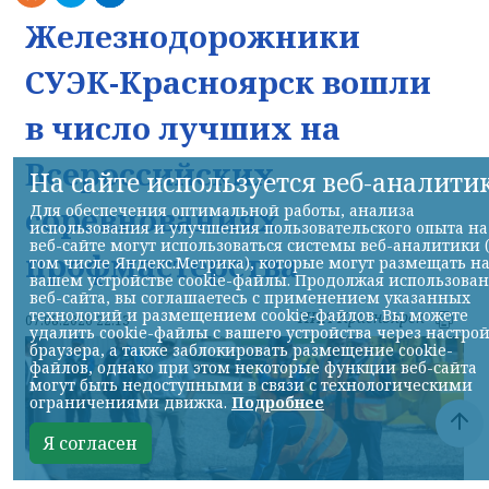
Железнодорожники
СУЭК-Красноярск вошли
в число лучших на
Всероссийских
На сайте используется веб-аналити
соревнованиях
Для обеспечения оптимальной работы, анализа
использования и улучшения пользовательского опыта на
веб-сайте могут использоваться системы веб-аналитики 
профмастерства
том числе Яндекс.Метрика), которые могут размещать н
вашем устройстве cookie-файлы. Продолжая использова
веб-сайта, вы соглашаетесь с применением указанных
технологий и размещением cookie-файлов. Вы можете
НИА-Красноярск
07.08.2026 22:13
удалить cookie-файлы с вашего устройства через настро
браузера, а также заблокировать размещение cookie-
файлов, однако при этом некоторые функции веб-сайта
могут быть недоступными в связи с технологическими
ограничениями движка.
Подробнее
Я согласен