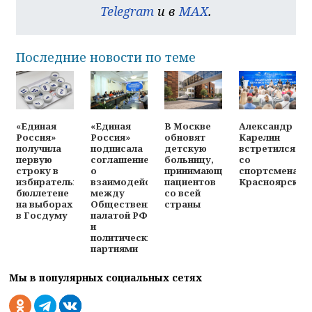
Telegram
и в
MAX
.
Последние новости по теме
«Единая
«Единая
В Москве
Александр
Россия»
Россия»
обновят
Карелин
получила
подписала
детскую
встретился
первую
соглашение
больницу,
со
строку в
о
принимающую
спортсменами
избирательном
взаимодействии
пациентов
Красноярска
бюллетене
между
со всей
на выборах
Общественной
страны
в Госдуму
палатой РФ
и
политическими
партиями
Мы в популярных социальных сетях