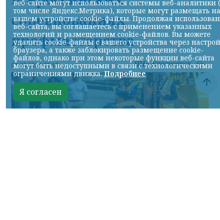
веб-сайте могут использоваться системы веб-аналитики 
том числе Яндекс.Метрика), которые могут размещать н
соревнованиях
вашем устройстве cookie-файлы. Продолжая использова
веб-сайта, вы соглашаетесь с применением указанных
технологий и размещением cookie-файлов. Вы можете
профмастерства
удалить cookie-файлы с вашего устройства через настро
браузера, а также заблокировать размещение cookie-
файлов, однако при этом некоторые функции веб-сайта
НИА-Красноярск
могут быть недоступными в связи с технологическими
07.08.2026 22:13
ограничениями движка.
Подробнее
Я согласен
Фото: АО «СУЭК-Хакасия»