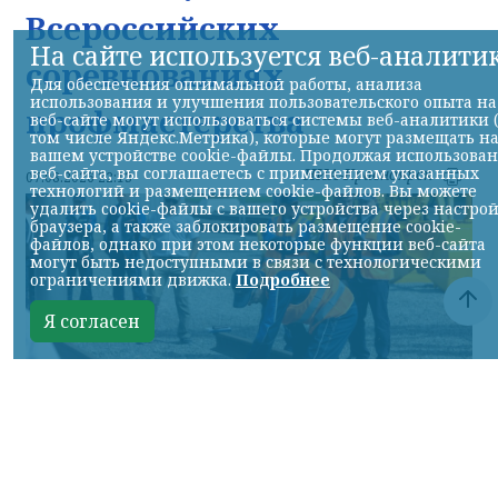
Всероссийских
На сайте используется веб-аналити
соревнованиях
Для обеспечения оптимальной работы, анализа
использования и улучшения пользовательского опыта на
профмастерства
веб-сайте могут использоваться системы веб-аналитики 
том числе Яндекс.Метрика), которые могут размещать н
вашем устройстве cookie-файлы. Продолжая использова
веб-сайта, вы соглашаетесь с применением указанных
НИА-Красноярск
07.08.2026 22:13
технологий и размещением cookie-файлов. Вы можете
удалить cookie-файлы с вашего устройства через настро
браузера, а также заблокировать размещение cookie-
файлов, однако при этом некоторые функции веб-сайта
могут быть недоступными в связи с технологическими
ограничениями движка.
Подробнее
Я согласен