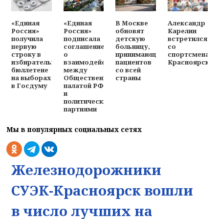
«Единая
«Единая
В Москве
Александр
Россия»
Россия»
обновят
Карелин
получила
подписала
детскую
встретился
первую
соглашение
больницу,
со
строку в
о
принимающую
спортсменами
избирательном
взаимодействии
пациентов
Красноярска
бюллетене
между
со всей
на выборах
Общественной
страны
в Госдуму
палатой РФ
и
политическими
партиями
Мы в популярных социальных сетях
Железнодорожники
СУЭК-Красноярск вошли
в число лучших на