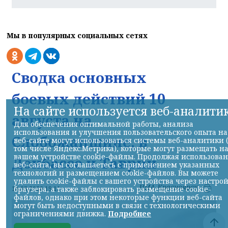
Мы в популярных социальных сетях
Сводка основных
боевых действий 10
На сайте используется веб-аналити
августа на
Для обеспечения оптимальной работы, анализа
использования и улучшения пользовательского опыта на
Слобожанщине, в
веб-сайте могут использоваться системы веб-аналитики 
том числе Яндекс.Метрика), которые могут размещать н
вашем устройстве cookie-файлы. Продолжая использова
Донбассе и Таврии
веб-сайта, вы соглашаетесь с применением указанных
технологий и размещением cookie-файлов. Вы можете
удалить cookie-файлы с вашего устройства через настро
НИА-Красноярск
браузера, а также заблокировать размещение cookie-
10.08.2026 19:11
файлов, однако при этом некоторые функции веб-сайта
могут быть недоступными в связи с технологическими
ограничениями движка.
Подробнее