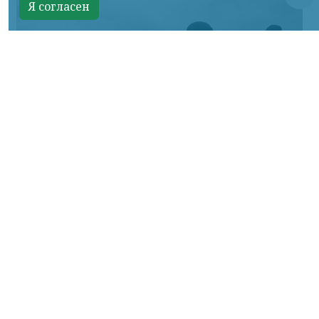
Я согласен
Фото Минобороны России
КРАСНОЯРСКИЙ КРАЙ, /НИА-КРАСНОЯРСК/.
Сумское направление: продолжаются бои
за Уланово и в районе Вольной Слободы.
Идет наступление армии России в
районах поселков Хотень, Писаревке,
южнее Иволжанского и в районе Марьино.
На Донбассе в Краснолиманском