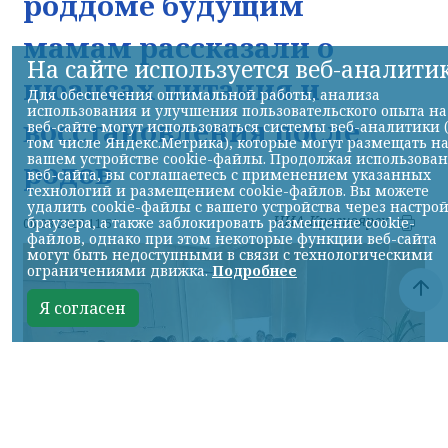
роддоме будущим
мамам рассказали о
На сайте используется веб-аналити
нюансах питания и
Для обеспечения оптимальной работы, анализа
использования и улучшения пользовательского опыта на
восстановления после
веб-сайте могут использоваться системы веб-аналитики 
том числе Яндекс.Метрика), которые могут размещать н
вашем устройстве cookie-файлы. Продолжая использова
родов
веб-сайта, вы соглашаетесь с применением указанных
технологий и размещением cookie-файлов. Вы можете
удалить cookie-файлы с вашего устройства через настро
НИА-Красноярск
браузера, а также заблокировать размещение cookie-
06.08.2026 11:51
файлов, однако при этом некоторые функции веб-сайта
могут быть недоступными в связи с технологическими
ограничениями движка.
Подробнее
Я согласен