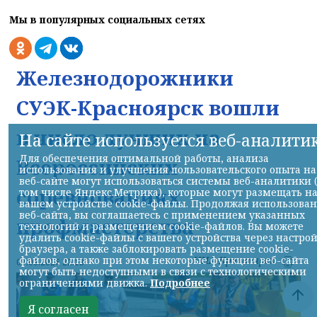
Мы в популярных социальных сетях
Железнодорожники
СУЭК-Красноярск вошли
в число лучших на
На сайте используется веб-аналити
Для обеспечения оптимальной работы, анализа
Всероссийских
использования и улучшения пользовательского опыта на
веб-сайте могут использоваться системы веб-аналитики 
соревнованиях
том числе Яндекс.Метрика), которые могут размещать н
вашем устройстве cookie-файлы. Продолжая использова
веб-сайта, вы соглашаетесь с применением указанных
профмастерства
технологий и размещением cookie-файлов. Вы можете
удалить cookie-файлы с вашего устройства через настро
браузера, а также заблокировать размещение cookie-
файлов, однако при этом некоторые функции веб-сайта
НИА-Красноярск
07.08.2026 22:13
могут быть недоступными в связи с технологическими
ограничениями движка.
Подробнее
Я согласен