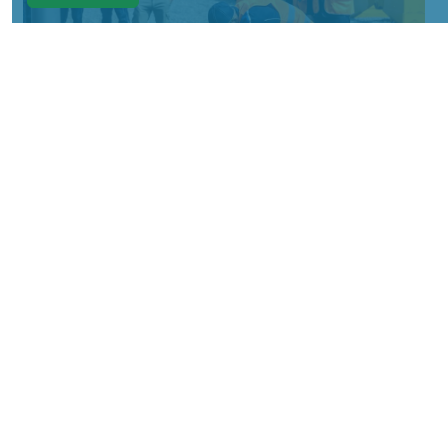
Фото: АО «СУЭК-Хакасия»
КРАСНОЯРСКИЙ КРАЙ, /НИА-
КРАСНОЯРСК/. Специалисты Бородинского
погрузочно-транспортного управления
стали призёрами Всероссийских
соревнований профессионального
мастерства «Логистический Олимп»,
которые прошли в Республике Хакасия.