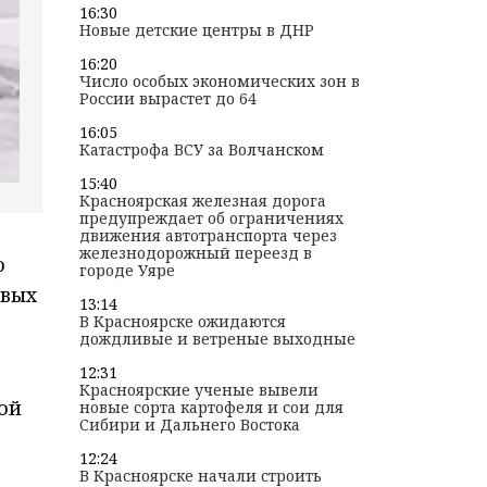
16:30
Новые детские центры в ДНР
16:20
Число особых экономических зон в
России вырастет до 64
16:05
Катастрофа ВСУ за Волчанском
15:40
Красноярская железная дорога
предупреждает об ограничениях
движения автотранспорта через
железнодорожный переезд в
о
городе Уяре
евых
13:14
В Красноярске ожидаются
дождливые и ветреные выходные
12:31
Красноярские ученые вывели
ой
новые сорта картофеля и сои для
Сибири и Дальнего Востока
12:24
В Красноярске начали строить