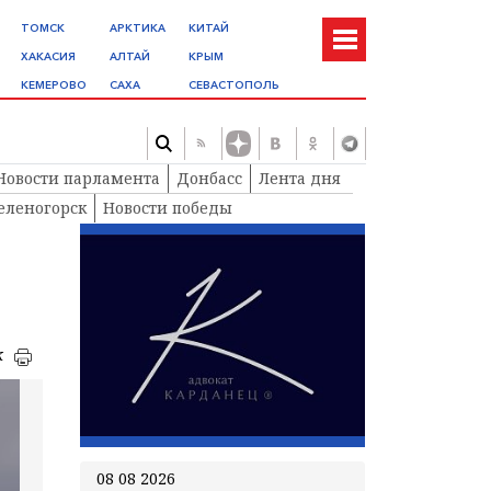
ТОМСК
АРКТИКА
КИТАЙ
ХАКАСИЯ
АЛТАЙ
КРЫМ
КЕМЕРОВО
САХА
СЕВАСТОПОЛЬ
Новости парламента
Донбасс
Лента дня
еленогорск
Новости победы
к
08 08 2026