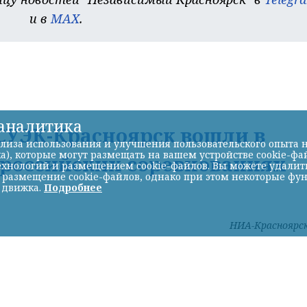
и в
MAX
.
-аналитика
УЭК-Красноярск вошли в
лиза использования и улучшения пользовательского опыта н
а), которые могут размещать на вашем устройстве cookie-фа
ероссийских соревнованиях
хнологий и размещением cookie-файлов. Вы можете удалить 
ь размещение cookie-файлов, однако при этом некоторые фу
 движка.
Подробнее
НИА-Красноярс