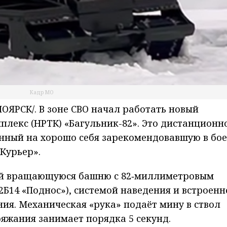
Кадр МО
ЯРСК/. В зоне СВО начал работать новый
лекс (НРТК) «Багульник-82». Это дистанционн
нный на хорошо себя зарекомендовавшую в бо
Курьер».
бой вращающуюся башню с 82‑миллиметровым
Б14 «Поднос»), системой наведения и встроенн
ия. Механическая «рука» подаёт мину в ствол
ряжания занимает порядка 5 секунд.