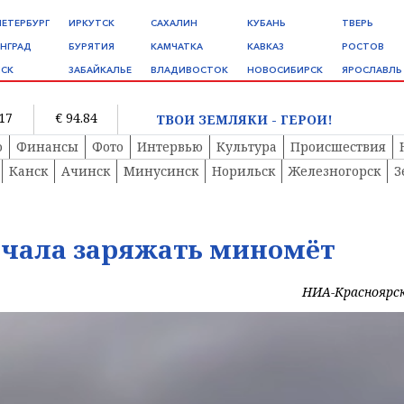
ПЕТЕРБУРГ
ИРКУТСК
САХАЛИН
КУБАНЬ
ТВЕРЬ
НГРАД
БУРЯТИЯ
КАМЧАТКА
КАВКАЗ
РОСТОВ
СК
ЗАБАЙКАЛЬЕ
ВЛАДИВОСТОК
НОВОСИБИРСК
ЯРОСЛАВЛЬ
.17
€ 94.84
ТВОИ ЗЕМЛЯКИ - ГЕРОИ!
о
Финансы
Фото
Интервью
Культура
Происшествия
Канск
Ачинск
Минусинск
Норильск
Железногорск
З
ачала заряжать миномёт
НИА-Красноярс