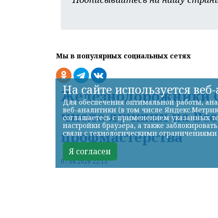
Мы в популярных социальных сетях
На сайте используется веб
Железнодорожники С
Для обеспечения оптимальной работы, ана
веб-аналитики (в том числе Яндекс.Метрик
число лучших на Вс
соглашаетесь с применением указанных те
настройки браузера, а также заблокироват
профмастерства
связи с технологическими ограничениями
Я согласен
07.08.2026 22:13