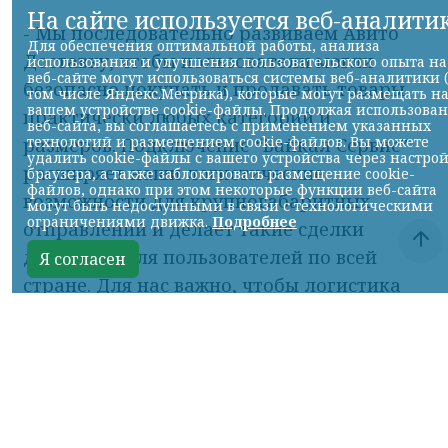
- Мы последовательно развиваем Авито
Доставку, чтобы пользователи могли
безопасно покупать и продавать товары
практически любых категорий и
размеров. Подключение “Байкал Сервис”
расширяет наши логистические
возможности для крупногабаритных
отправлений и делает такие сделки
доступнее для пользователей по всей
стране. Для нас важно, чтобы логистика
не становилась ограничением при
покупке или продаже, поэтому мы
продолжаем развивать партнерскую сеть
и делать доставку еще удобнее как для
покупателей, так и для продавцов, —