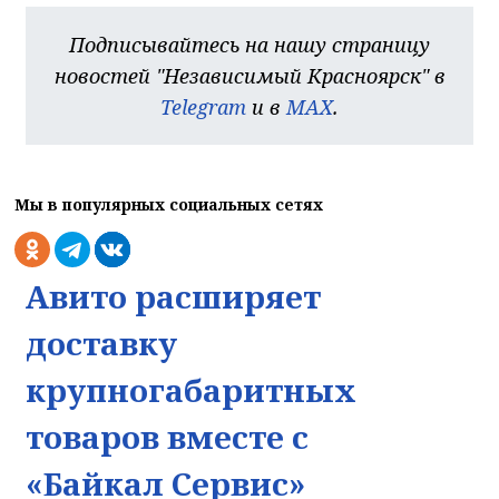
Подписывайтесь на нашу страницу
новостей "Независимый Красноярск" в
Telegram
и в
MAX
.
Мы в популярных социальных сетях
Авито расширяет
доставку
крупногабаритных
На сайте используется веб-аналити
товаров вместе с
Для обеспечения оптимальной работы, анализа
«Байкал Сервис»
использования и улучшения пользовательского опыта на
веб-сайте могут использоваться системы веб-аналитики 