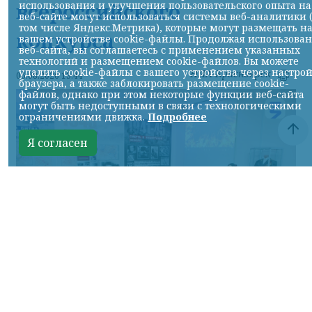
всероссийского
использования и улучшения пользовательского опыта на
веб-сайте могут использоваться системы веб-аналитики 
том числе Яндекс.Метрика), которые могут размещать н
конкурса
вашем устройстве cookie-файлы. Продолжая использова
веб-сайта, вы соглашаетесь с применением указанных
технологий и размещением cookie-файлов. Вы можете
удалить cookie-файлы с вашего устройства через настро
НИА-Красноярск
06.08.2026 13:44
браузера, а также заблокировать размещение cookie-
файлов, однако при этом некоторые функции веб-сайта
могут быть недоступными в связи с технологическими
ограничениями движка.
Подробнее
Я согласен
фото общества "Знание" с сайта Правительства края
КРАСНОЯРСКИЙ КРАЙ, /НИА-