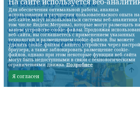
На сайте используется веб-аналити
в число лучших на
Для обеспечения оптимальной работы, анализа
Всероссийских
использования и улучшения пользовательского опыта на
веб-сайте могут использоваться системы веб-аналитики 
том числе Яндекс.Метрика), которые могут размещать н
соревнованиях
вашем устройстве cookie-файлы. Продолжая использова
веб-сайта, вы соглашаетесь с применением указанных
технологий и размещением cookie-файлов. Вы можете
профмастерства
удалить cookie-файлы с вашего устройства через настро
браузера, а также заблокировать размещение cookie-
файлов, однако при этом некоторые функции веб-сайта
НИА-Красноярск
07.08.2026 22:13
могут быть недоступными в связи с технологическими
ограничениями движка.
Подробнее
Я согласен