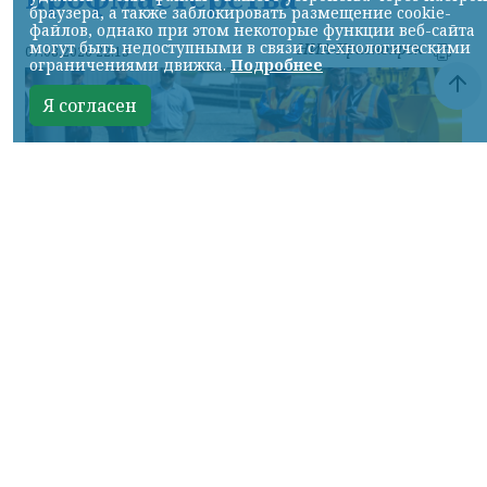
браузера, а также заблокировать размещение cookie-
файлов, однако при этом некоторые функции веб-сайта
могут быть недоступными в связи с технологическими
НИА-Красноярск
07.08.2026 22:13
ограничениями движка.
Подробнее
Я согласен
Фото: АО «СУЭК-Хакасия»
КРАСНОЯРСКИЙ КРАЙ, /НИА-
КРАСНОЯРСК/. Специалисты Бородинского
погрузочно-транспортного управления