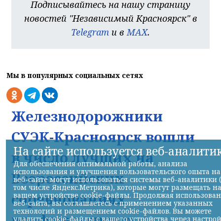
Подписывайтесь на нашу страницу
новостей "Независимый Красноярск" в
Telegram
и в
MAX
.
Мы в популярных социальных сетях
Железнодорожники
СУЭК-Красноярск вошли
На сайте используется веб-аналити
в число лучших на
Для обеспечения оптимальной работы, анализа
использования и улучшения пользовательского опыта на
Всероссийских
веб-сайте могут использоваться системы веб-аналитики 
том числе Яндекс.Метрика), которые могут размещать н
соревнованиях
вашем устройстве cookie-файлы. Продолжая использова
веб-сайта, вы соглашаетесь с применением указанных
технологий и размещением cookie-файлов. Вы можете
профмастерства
удалить cookie-файлы с вашего устройства через настро