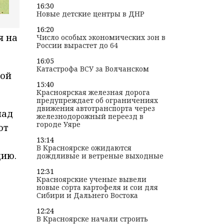
16:30
Новые детские центры в ДНР
16:20
я на
Число особых экономических зон в
России вырастет до 64
16:05
Катастрофа ВСУ за Волчанском
вой
15:40
Красноярская железная дорога
предупреждает об ограничениях
движения автотранспорта через
над
железнодорожный переезд в
городе Уяре
от
13:14
В Красноярске ожидаются
цию.
дождливые и ветреные выходные
12:31
Красноярские ученые вывели
новые сорта картофеля и сои для
Сибири и Дальнего Востока
12:24
В Красноярске начали строить