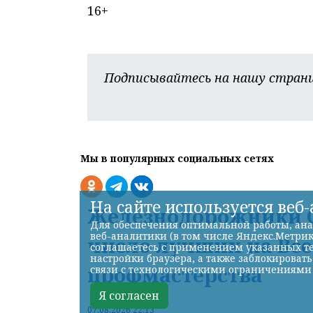
16+
Подписывайтесь на нашу страни
Мы в популярных социальных сетях
На сайте используется веб
Железнодорожники С
Для обеспечения оптимальной работы, ана
веб-аналитики (в том числе Яндекс.Метрик
число лучших на Вс
соглашаетесь с применением указанных те
настройки браузера, а также заблокироват
профмастерства
связи с технологическими ограничениями
Я согласен
07.08.2026 22:13