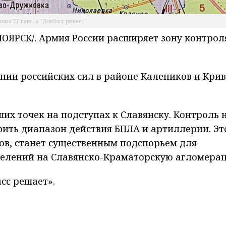
хема ТГ-канала "Донбасс решает"
ЯРСК/. Армия России расширяет зону контрол
нии российских сил в районе Калеников и Кри
их точек на подступах к Славянску. Контроль 
ить диапазон действия БПЛА и артиллерии. Эт
ов, станет существенным подспорьем для
елений на Славянско-Краматорскую агломера
сс решает».