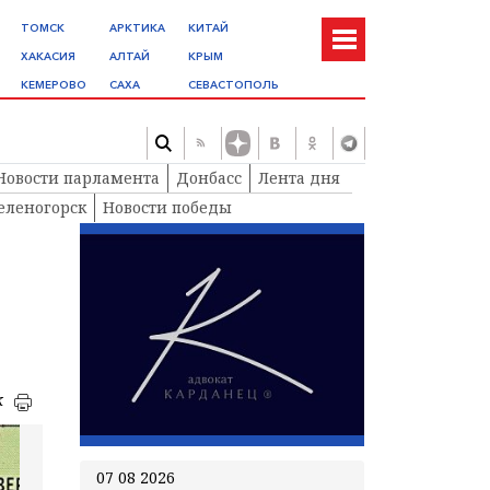
ТОМСК
АРКТИКА
КИТАЙ
ХАКАСИЯ
АЛТАЙ
КРЫМ
КЕМЕРОВО
САХА
СЕВАСТОПОЛЬ
Новости парламента
Донбасс
Лента дня
еленогорск
Новости победы
к
07 08 2026