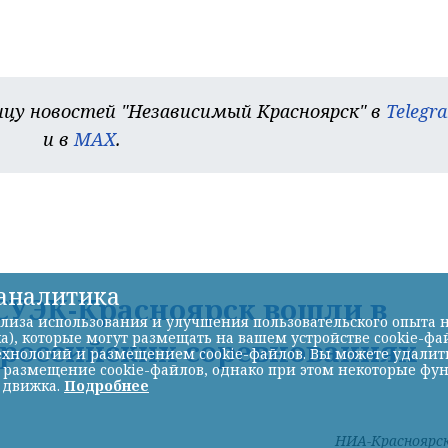
цу новостей "Независимый Красноярск" в
Telegr
и в
MAX
.
-аналитика
УЭК-Красноярск вошли в
лиза использования и улучшения пользовательского опыта н
а), которые могут размещать на вашем устройстве cookie-фа
ероссийских соревнованиях
хнологий и размещением cookie-файлов. Вы можете удалить 
ь размещение cookie-файлов, однако при этом некоторые фу
 движка.
Подробнее
НИА-Красноярс