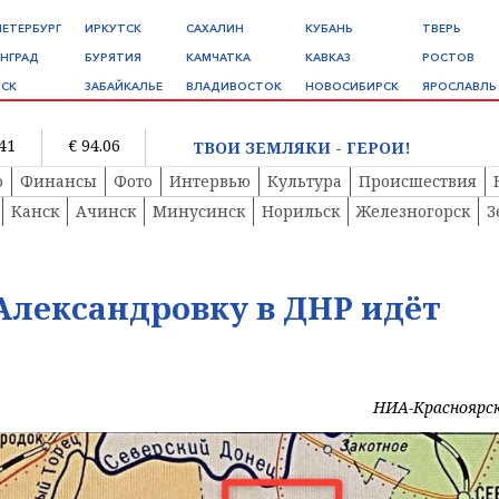
ПЕТЕРБУРГ
ИРКУТСК
САХАЛИН
КУБАНЬ
ТВЕРЬ
НГРАД
БУРЯТИЯ
КАМЧАТКА
КАВКАЗ
РОСТОВ
СК
ЗАБАЙКАЛЬЕ
ВЛАДИВОСТОК
НОВОСИБИРСК
ЯРОСЛАВЛЬ
.41
€ 94.06
ТВОИ ЗЕМЛЯКИ - ГЕРОИ!
о
Финансы
Фото
Интервью
Культура
Происшествия
Канск
Ачинск
Минусинск
Норильск
Железногорск
З
Александровку в ДНР идёт
НИА-Красноярс