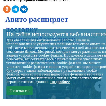
Авито расширяет
доставку
На сайте используется веб-аналити
крупногабаритных
Для обеспечения оптимальной работы, анализа
использования и улучшения пользовательского опыта на
товаров вместе с
веб-сайте могут использоваться системы веб-аналитики 
том числе Яндекс.Метрика), которые могут размещать н
вашем устройстве cookie-файлы. Продолжая использова
«Байкал Сервис»
веб-сайта, вы соглашаетесь с применением указанных
технологий и размещением cookie-файлов. Вы можете
удалить cookie-файлы с вашего устройства через настро
НИА-Красноярск
браузера, а также заблокировать размещение cookie-
06.08.2026 21:22
файлов, однако при этом некоторые функции веб-сайта
могут быть недоступными в связи с технологическими
ограничениями движка.
Подробнее
Я согласен