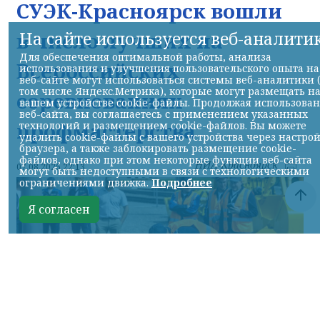
СУЭК-Красноярск вошли
На сайте используется веб-аналити
в число лучших на
Для обеспечения оптимальной работы, анализа
Всероссийских
использования и улучшения пользовательского опыта на
веб-сайте могут использоваться системы веб-аналитики 
том числе Яндекс.Метрика), которые могут размещать н
соревнованиях
вашем устройстве cookie-файлы. Продолжая использова
веб-сайта, вы соглашаетесь с применением указанных
профмастерства
технологий и размещением cookie-файлов. Вы можете
удалить cookie-файлы с вашего устройства через настро
браузера, а также заблокировать размещение cookie-
файлов, однако при этом некоторые функции веб-сайта
НИА-Красноярск
07.08.2026 22:13
могут быть недоступными в связи с технологическими
ограничениями движка.
Подробнее
Я согласен