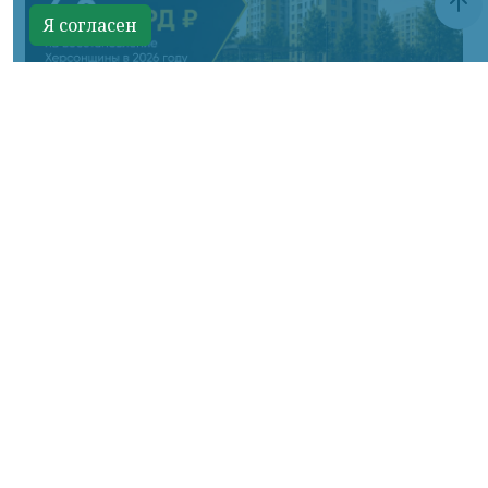
Я согласен
Фото ТГ-канала Владимира Сальдо
КРАСНОЯРСКИЙ КРАЙ, /НИА-КРАСНОЯРСК/.
В этом году в рамках программы
социально-экономического развития
региона реализуем 15 мероприятий по
строительству и капитальному ремонту.
Основной объём финансирования на эти
цели — 4,7 млрд рублей — поступил по
госпрограмме «Восстановление
воссоединённых субъектов Российской