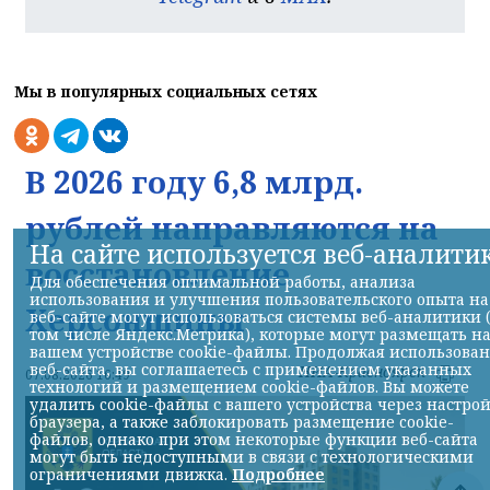
Мы в популярных социальных сетях
В 2026 году 6,8 млрд.
рублей направляются на
На сайте используется веб-аналити
восстановление
Для обеспечения оптимальной работы, анализа
использования и улучшения пользовательского опыта на
Херсонщины
веб-сайте могут использоваться системы веб-аналитики 
том числе Яндекс.Метрика), которые могут размещать н
вашем устройстве cookie-файлы. Продолжая использова
веб-сайта, вы соглашаетесь с применением указанных
НИА-Красноярск
07.08.2026 16:49
технологий и размещением cookie-файлов. Вы можете
удалить cookie-файлы с вашего устройства через настро
браузера, а также заблокировать размещение cookie-
файлов, однако при этом некоторые функции веб-сайта
могут быть недоступными в связи с технологическими
ограничениями движка.
Подробнее