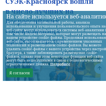
СУЭК-Красноярск вошли
в число лучших на
На сайте используется веб-аналити
Всероссийских
Для обеспечения оптимальной работы, анализа
использования и улучшения пользовательского опыта на
соревнованиях
веб-сайте могут использоваться системы веб-аналитики 
том числе Яндекс.Метрика), которые могут размещать н
вашем устройстве cookie-файлы. Продолжая использова
профмастерства
веб-сайта, вы соглашаетесь с применением указанных
технологий и размещением cookie-файлов. Вы можете
удалить cookie-файлы с вашего устройства через настро
НИА-Красноярск
браузера, а также заблокировать размещение cookie-
07.08.2026 22:13
файлов, однако при этом некоторые функции веб-сайта
могут быть недоступными в связи с технологическими
ограничениями движка.
Подробнее
Я согласен