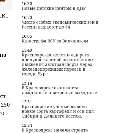
16:30
Новые детские центры в ДНР
.RU
16:20
Число особых экономических зон в
России вырастет до 64
16:05
Катастрофа ВСУ за Волчанском
15:40
 на
Красноярская железная дорога
предупреждает об ограничениях
движения автотранспорта через
железнодорожный переезд в
городе Уяре
13:14
В Красноярске ожидаются
дождливые и ветреные выходные
ки
12:31
 250
Красноярские ученые вывели
новые сорта картофеля и сои для
го
Сибири и Дальнего Востока
12:24
В Красноярске начали строить