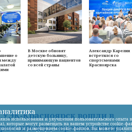
»
В Москве обновят
Александр Карелин
ашение о
детскую больницу,
встретился со
и между
принимающую пациентов
спортсменами
палатой
со всей страны
Красноярска
кими
-аналитика
УЭК-Красноярск вошли в
лиза использования и улучшения пользовательского опыта н
а), которые могут размещать на вашем устройстве cookie-фа
ероссийских соревнованиях
хнологий и размещением cookie-файлов. Вы можете удалить 