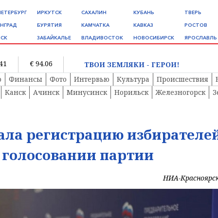
ПЕТЕРБУРГ
ИРКУТСК
САХАЛИН
КУБАНЬ
ТВЕРЬ
НГРАД
БУРЯТИЯ
КАМЧАТКА
КАВКАЗ
РОСТОВ
СК
ЗАБАЙКАЛЬЕ
ВЛАДИВОСТОК
НОВОСИБИРСК
ЯРОСЛАВЛЬ
.41
€ 94.06
ТВОИ ЗЕМЛЯКИ - ГЕРОИ!
о
Финансы
Фото
Интервью
Культура
Происшествия
Канск
Ачинск
Минусинск
Норильск
Железногорск
З
ала регистрацию избирателе
 голосовании партии
НИА-Красноярс