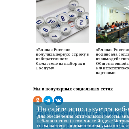
«Единая Россия»
«Единая Россия
получила первую строку в
подписала согл
избирательном
взаимодействи
бюллетене на выборах в
Общественной 
Госдуму
РФ и политичес
партиями
Мы в популярных социальных сетях
На сайте используется веб
Железнодорожники С
Для обеспечения оптимальной работы, ана
веб-аналитики (в том числе Яндекс.Метрик
число лучших на Вс
соглашаетесь с применением указанных те