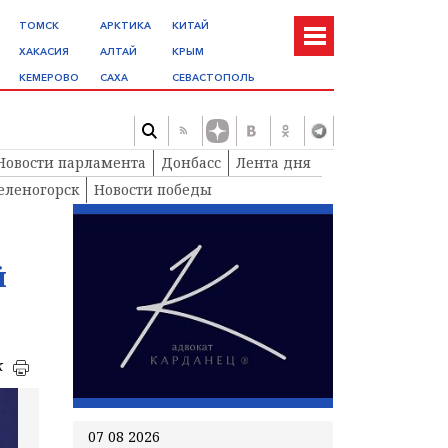
ТОМСК
АРКТИКА
КИТАЙ
ХАКАСИЯ
АЛТАЙ
КРЫМ
КЕМЕРОВО
САХА
СЕВАСТОПОЛЬ
Новости парламента
Донбасс
Лента дня
еленогорск
Новости победы
й
к
07 08 2026