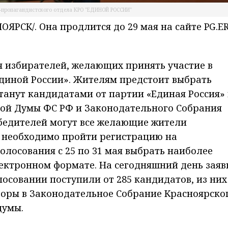
-пропагандистского отдела КРО "ЕДИНОЙ РОССИИ"
РСК/. Она продлится до 29 мая на сайте PG.ER
»
я избирателей, желающих принять участие в
диной России». Жителям предстоит выбрать
танут кандидатами от партии «Единая Россия»
ной Думы ФС РФ и Законодательного Собрания
обедителей могут все желающие жители
м необходимо пройти регистрацию на
голосования с 25 по 31 мая выбрать наиболее
ектронном формате. На сегодняшний день заяв
осовании поступили от 285 кандидатов, из них
боры в Законодательное Собрание Красноярско
думы.