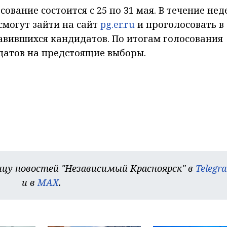
вание состоится с 25 по 31 мая. В течение нед
смогут зайти на сайт
pg.er.ru
и проголосовать в
авившихся кандидатов. По итогам голосования
датов на предстоящие выборы.
цу новостей "Независимый Красноярск" в
Telegr
и в
MAX
.