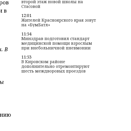
ров
второй этаж новой школы на
Стасовой
и в
12:01
Жителей Красноярского края зовут
на «БумБатл»
11:54
Минздрав подготовил стандарт
медицинской помощи взрослым
при внебольничной пневмонии
. В
11:53
В Кировском районе
дополнительно отремонтируют
шесть междворовых проездов
ры
ению