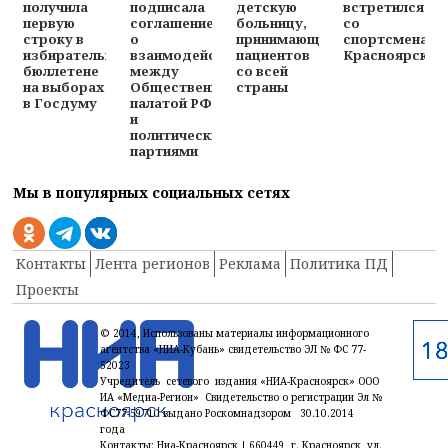
получила
подписала
детскую
встретился
первую
соглашение
больницу,
со
строку в
о
принимающую
спортсменами
избирательном
взаимодействии
пациентов
Красноярска
бюллетене
между
со всей
на выборах
Общественной
страны
в Госдуму
палатой РФ
и
политическими
партиями
Мы в популярных социальных сетях
Контакты
Лента регионов
Реклама
Политика ПД
Проекты
© 2014, Использованы материалы информационного
агентства «НИА-Кубань» свидетельство ЭЛ № ФС 77-
52023
Учредитель сетевого издания «НИА-Красноярск» ООО
ИА «Медиа-Регион» Свидетельство о регистрации Эл №
ФС77-59710 выдано Роскомнадзором 30.10.2014
года
Контакты: Ниа-Красноярск | 660449, г. Красноярск, ул.