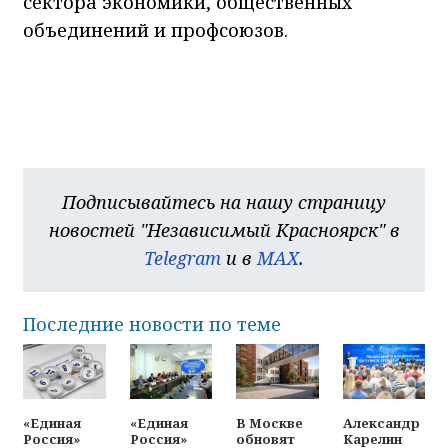
сектора экономики, общественных
объединений и профсоюзов.
Подписывайтесь на нашу страницу
новостей "Независимый Красноярск" в
Telegram
и в
MAX
.
Последние новости по теме
«Единая
«Единая
В Москве
Александр
Россия»
Россия»
обновят
Карелин