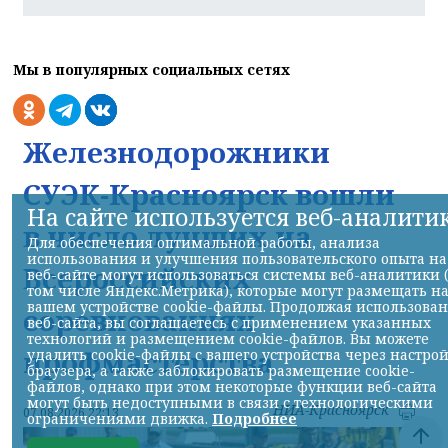
Мы в популярных социальных сетях
Железнодорожники
СУЭК-Красноярск вошли
На сайте используется веб-аналити
в число лучших на
Для обеспечения оптимальной работы, анализа
использования и улучшения пользовательского опыта на
Всероссийских
веб-сайте могут использоваться системы веб-аналитики 
том числе Яндекс.Метрика), которые могут размещать н
вашем устройстве cookie-файлы. Продолжая использова
соревнованиях
веб-сайта, вы соглашаетесь с применением указанных
технологий и размещением cookie-файлов. Вы можете
профмастерства
удалить cookie-файлы с вашего устройства через настро
браузера, а также заблокировать размещение cookie-
файлов, однако при этом некоторые функции веб-сайта
могут быть недоступными в связи с технологическими
НИА-Красноярск
07.08.2026 22:13
ограничениями движка.
Подробнее