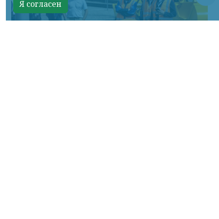
Я согласен
Фото: АО «СУЭК-Хакасия»
КРАСНОЯРСКИЙ КРАЙ, /НИА-
КРАСНОЯРСК/. Специалисты Бородинского
погрузочно-транспортного управления
стали призёрами Всероссийских
соревнований профессионального
мастерства «Логистический Олимп»,