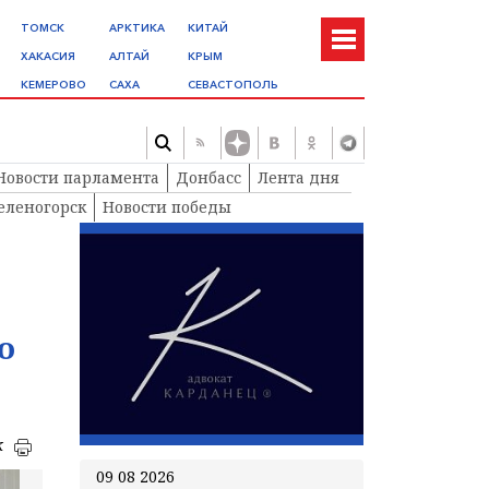
ТОМСК
АРКТИКА
КИТАЙ
ХАКАСИЯ
АЛТАЙ
КРЫМ
КЕМЕРОВО
САХА
СЕВАСТОПОЛЬ
Новости парламента
Донбасс
Лента дня
еленогорск
Новости победы
о
к
09 08 2026