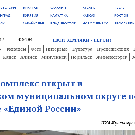
ПЕТЕРБУРГ
ИРКУТСК
САХАЛИН
КУБАНЬ
ТВЕРЬ
НГРАД
БУРЯТИЯ
КАМЧАТКА
КАВКАЗ
РОСТОВ
СК
ЗАБАЙКАЛЬЕ
ВЛАДИВОСТОК
НОВОСИБИРСК
ЯРОСЛАВЛЬ
.17
€ 94.84
ТВОИ ЗЕМЛЯКИ - ГЕРОИ!
о
Финансы
Фото
Интервью
Культура
Происшествия
Канск
Ачинск
Минусинск
Норильск
Железногорск
З
омплекс открыт в
ком муниципальном округе п
 «Единой России»
НИА-Красноярс