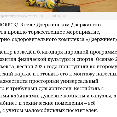
-пропагандистского отдела КРО "ЕДИНОЙ РОССИИ"
ЯРСК/. В селе Дзержинском Дзержинско-
уга прошло торжественное мероприятие,
рно-оздоровительного комплекса «Дзержинец»
ентр возведён благодаря народной программ
вития физической культуры и спорта. Осенью 
ъекта, весной 2025 года приступили ко втором
еский каркас и готовить его к монтажу навесны
 разместился просторный универсальный
р и трибунами для зрителей. Вестибюль с
ыми кабинками, душевые комнаты и санузлы, а
абинет и технические помещения – всё
 с учётом маломобильных посетителей.