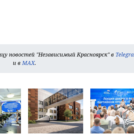
цу новостей "Независимый Красноярск" в
Telegr
и в
MAX
.