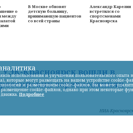
»
В Москве обновят
Александр Карелин
ашение о
детскую больницу,
встретился со
и между
принимающую пациентов
спортсменами
палатой
со всей страны
Красноярска
кими
-аналитика
УЭК-Красноярск вошли в
лиза использования и улучшения пользовательского опыта н
а), которые могут размещать на вашем устройстве cookie-фа
ероссийских соревнованиях
хнологий и размещением cookie-файлов. Вы можете удалить 
ь размещение cookie-файлов, однако при этом некоторые фу
 движка.
Подробнее
НИА-Красноярс