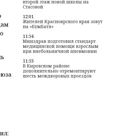
второй этаж новой школы на
Стасовой
о
12:01
Жителей Красноярского края зовут
цам
на «БумБатл»
го
11:54
Минздрав подготовил стандарт
медицинской помощи взрослым
при внебольничной пневмонии
ль
11:53
В Кировском районе
дополнительно отремонтируют
оюза
шесть междворовых проездов
ил: