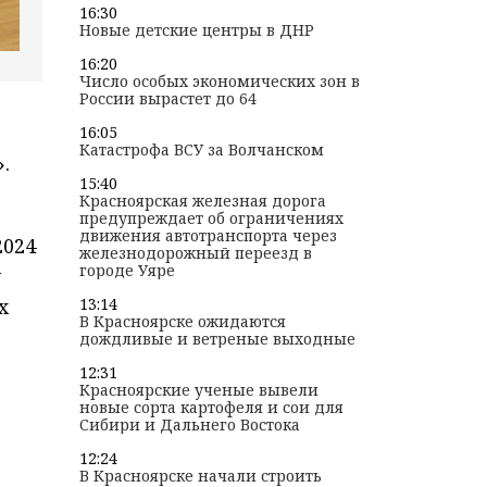
16:30
Новые детские центры в ДНР
16:20
Число особых экономических зон в
России вырастет до 64
16:05
Катастрофа ВСУ за Волчанском
.
15:40
Красноярская железная дорога
е
предупреждает об ограничениях
движения автотранспорта через
2024
железнодорожный переезд в
городе Уяре
у
х
13:14
В Красноярске ожидаются
дождливые и ветреные выходные
12:31
Красноярские ученые вывели
новые сорта картофеля и сои для
Сибири и Дальнего Востока
12:24
В Красноярске начали строить