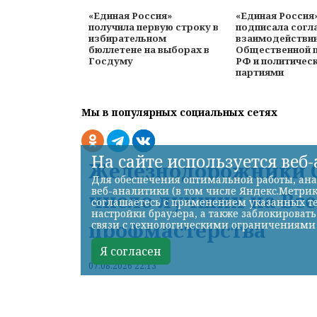
«Единая Россия»
«Единая Россия
получила первую строку в
подписала согл
избирательном
взаимодействи
бюллетене на выборах в
Общественной 
Госдуму
РФ и политичес
партиями
Мы в популярных социальных сетях
На сайте используется веб
Железнодорожники С
Для обеспечения оптимальной работы, ана
веб-аналитики (в том числе Яндекс.Метрик
число лучших на Вс
соглашаетесь с применением указанных те
настройки браузера, а также заблокироват
профмастерства
связи с технологическими ограничениями
Я согласен
07.08.2026 22:13