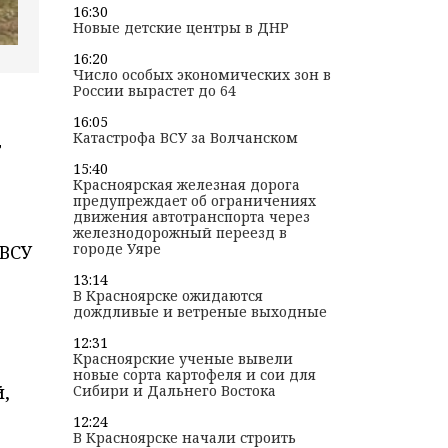
16:30
Новые детские центры в ДНР
16:20
Число особых экономических зон в
России вырастет до 64
16:05
Катастрофа ВСУ за Волчанском
т
15:40
Красноярская железная дорога
предупреждает об ограничениях
движения автотранспорта через
железнодорожный переезд в
городе Уяре
 ВСУ
13:14
В Красноярске ожидаются
дождливые и ветреные выходные
12:31
Красноярские ученые вывели
новые сорта картофеля и сои для
,
Сибири и Дальнего Востока
12:24
В Красноярске начали строить