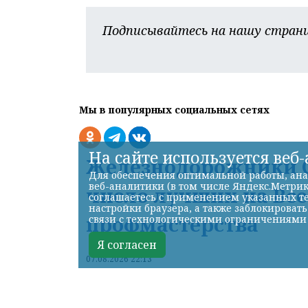
Подписывайтесь на нашу страни
Мы в популярных социальных сетях
На сайте используется веб
Железнодорожники С
Для обеспечения оптимальной работы, ана
веб-аналитики (в том числе Яндекс.Метрик
число лучших на Вс
соглашаетесь с применением указанных те
настройки браузера, а также заблокироват
профмастерства
связи с технологическими ограничениями
Я согласен
07.08.2026 22:13