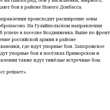
е на Павлоград, бои у Васильевки, Мирного,
хают бои в районе Нового Донбасса.
аправлении происходит расширение зоны
обропасово. На Гуляйпольском направлении
б успехе в поселке Воздвижевка. Выше по фронт
ение российской армии в районе
вановки, где идут упорные бои. Запорожское
едут упорные бои в посёлках Приморском и
влении также идут тяжёлые встречные бои.
сс решает».