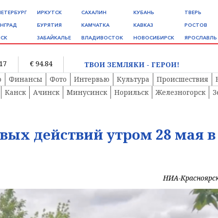
ПЕТЕРБУРГ
ИРКУТСК
САХАЛИН
КУБАНЬ
ТВЕРЬ
НГРАД
БУРЯТИЯ
КАМЧАТКА
КАВКАЗ
РОСТОВ
СК
ЗАБАЙКАЛЬЕ
ВЛАДИВОСТОК
НОВОСИБИРСК
ЯРОСЛАВЛЬ
.17
€ 94.84
ТВОИ ЗЕМЛЯКИ - ГЕРОИ!
о
Финансы
Фото
Интервью
Культура
Происшествия
Канск
Ачинск
Минусинск
Норильск
Железногорск
З
вых действий утром 28 мая в
НИА-Красноярс