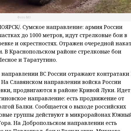
Фото МО
ЯРСК/. Сумское направление: армия России
астках до 1000 метров, идут стрелковые бои в
евке и окрестностях. Отражен очередной нака
. В Краснопольском районе стрелковые бои
есное и Таратутино.
 направлении ВС России отражают контратаки
 На Славянском направлении войска России
вки, продвигаются в районе Кривой Луки. Идет
тиновское направление: есть продвижение от
олгой Балки. Сообщается о выходе российских
овые группы действуют в микрорайонах Южный
Гора. На Добропольском направлении есть