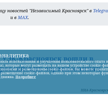
цу новостей "Независимый Красноярск" в
Telegr
и в
MAX
.
-аналитика
УЭК-Красноярск вошли в
лиза использования и улучшения пользовательского опыта н
а), которые могут размещать на вашем устройстве cookie-фа
ероссийских соревнованиях
хнологий и размещением cookie-файлов. Вы можете удалить 
ь размещение cookie-файлов, однако при этом некоторые фу
 движка.
Подробнее
НИА-Красноярс