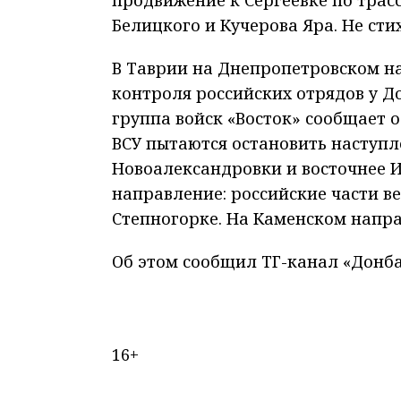
продвижение к Сергеевке по трасс
Белицкого и Кучерова Яра. Не сти
В Таврии на Днепропетровском н
контроля российских отрядов у Д
группа войск «Восток» сообщает о
ВСУ пытаются остановить наступл
Новоалександровки и восточнее И
направление: российские части в
Степногорке. На Каменском напра
Об этом сообщил ТГ-канал «Донба
16+