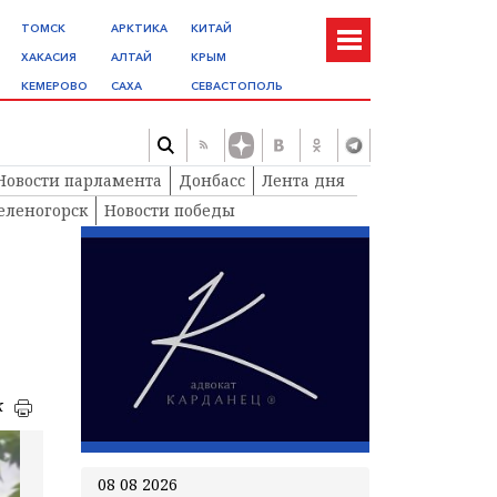
ТОМСК
АРКТИКА
КИТАЙ
ХАКАСИЯ
АЛТАЙ
КРЫМ
КЕМЕРОВО
САХА
СЕВАСТОПОЛЬ
Новости парламента
Донбасс
Лента дня
еленогорск
Новости победы
к
08 08 2026