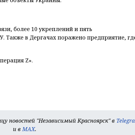
вязи, более 10 укреплений и пять
. Также в Дергачах поражено предприятие, гд
перация Z».
цу новостей "Независимый Красноярск" в
Telegr
и в
MAX
.