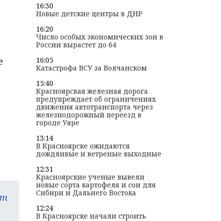
16:30
Новые детские центры в ДНР
16:20
Число особых экономических зон в
России вырастет до 64
е
16:05
Катастрофа ВСУ за Волчанском
15:40
Красноярская железная дорога
предупреждает об ограничениях
движения автотранспорта через
железнодорожный переезд в
городе Уяре
13:14
В Красноярске ожидаются
дождливые и ветреные выходные
12:31
Красноярские ученые вывели
новые сорта картофеля и сои для
Сибири и Дальнего Востока
am
12:24
В Красноярске начали строить