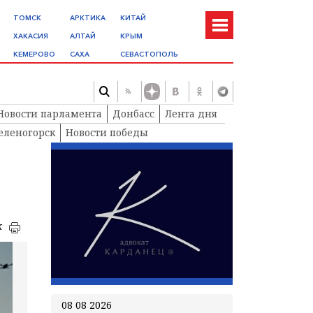
ТОМСК
АРКТИКА
КИТАЙ
ХАКАСИЯ
АЛТАЙ
КРЫМ
КЕМЕРОВО
САХА
СЕВАСТОПОЛЬ
Новости парламента
Донбасс
Лента дня
еленогорск
Новости победы
к
08 08 2026