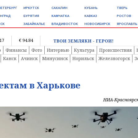
ПЕТЕРБУРГ
ИРКУТСК
САХАЛИН
КУБАНЬ
ТВЕРЬ
НГРАД
БУРЯТИЯ
КАМЧАТКА
КАВКАЗ
РОСТОВ
СК
ЗАБАЙКАЛЬЕ
ВЛАДИВОСТОК
НОВОСИБИРСК
ЯРОСЛАВЛЬ
.17
€ 94.84
ТВОИ ЗЕМЛЯКИ - ГЕРОИ!
о
Финансы
Фото
Интервью
Культура
Происшествия
Канск
Ачинск
Минусинск
Норильск
Железногорск
З
ектам в Харькове
НИА-Красноярс