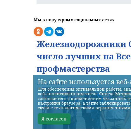
Мы в популярных социальных сетях
Железнодорожники С
число лучших на Вс
профмастерства
На сайте используется веб
07.08.2026 22:13
Для обеспечения оптимальной работы, ана
веб-аналитики (в том числе Яндекс.Метрик
соглашаетесь с применением указанных те
настройки браузера, а также заблокироват
связи с технологическими ограничениями
Я согласен