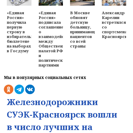
«Единая
«Единая
В Москве
Александр
Россия»
Россия»
обновят
Карелин
получила
подписала
детскую
встретился
первую
соглашение
больницу,
со
строку в
о
принимающую
спортсменами
избирательном
взаимодействии
пациентов
Красноярска
бюллетене
между
со всей
на выборах
Общественной
страны
в Госдуму
палатой РФ
и
политическими
партиями
Мы в популярных социальных сетях
Железнодорожники
СУЭК-Красноярск вошли
в число лучших на