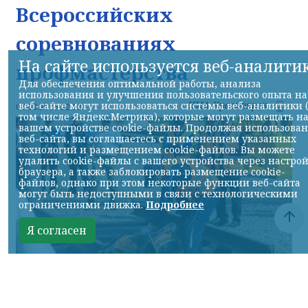
Всероссийских
соревнованиях
На сайте используется веб-аналити
профмастерства
Для обеспечения оптимальной работы, анализа
использования и улучшения пользовательского опыта на
НИА-Красноярск
веб-сайте могут использоваться системы веб-аналитики 
07.08.2026 22:13
том числе Яндекс.Метрика), которые могут размещать н
вашем устройстве cookie-файлы. Продолжая использова
веб-сайта, вы соглашаетесь с применением указанных
технологий и размещением cookie-файлов. Вы можете
удалить cookie-файлы с вашего устройства через настро
браузера, а также заблокировать размещение cookie-
файлов, однако при этом некоторые функции веб-сайта
могут быть недоступными в связи с технологическими
ограничениями движка.
Подробнее
Я согласен