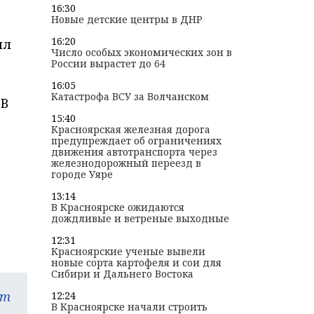
16:30
Новые детские центры в ДНР
16:20
ил
Число особых экономических зон в
России вырастет до 64
16:05
Катастрофа ВСУ за Волчанском
 В
15:40
Красноярская железная дорога
предупреждает об ограничениях
движения автотранспорта через
железнодорожный переезд в
городе Уяре
13:14
В Красноярске ожидаются
дождливые и ветреные выходные
12:31
Красноярские ученые вывели
новые сорта картофеля и сои для
Сибири и Дальнего Востока
am
12:24
В Красноярске начали строить