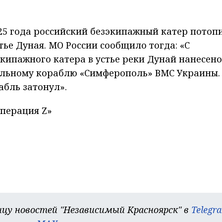
025 года российский безэкипажный катер потоп
ье Дуная. МО России сообщило тогда: «С
ипажного катера в устье реки Дунай нанесено
льному кораблю «Симферополь» ВМС Украины.
абль затонул».
операция Z»
цу новостей "Независимый Красноярск" в
Telegr