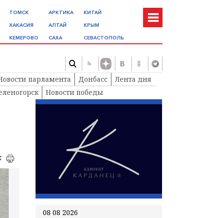
ТОМСК
АРКТИКА
КИТАЙ
ХАКАСИЯ
АЛТАЙ
КРЫМ
КЕМЕРОВО
САХА
СЕВАСТОПОЛЬ
Новости парламента
Донбасс
Лента дня
еленогорск
Новости победы
к
08 08 2026