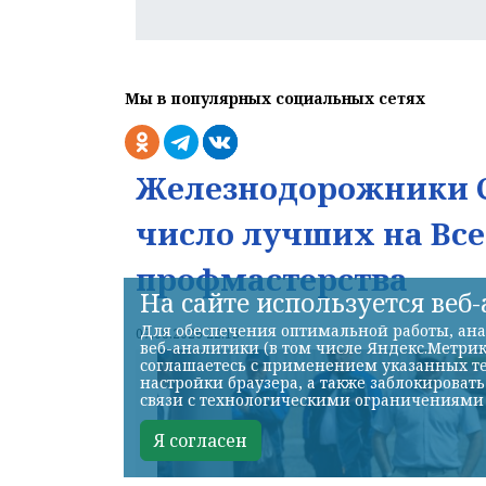
Мы в популярных социальных сетях
Железнодорожники С
число лучших на Вс
профмастерства
На сайте используется веб
Для обеспечения оптимальной работы, ана
07.08.2026 22:13
веб-аналитики (в том числе Яндекс.Метрик
соглашаетесь с применением указанных те
настройки браузера, а также заблокироват
связи с технологическими ограничениями
Я согласен