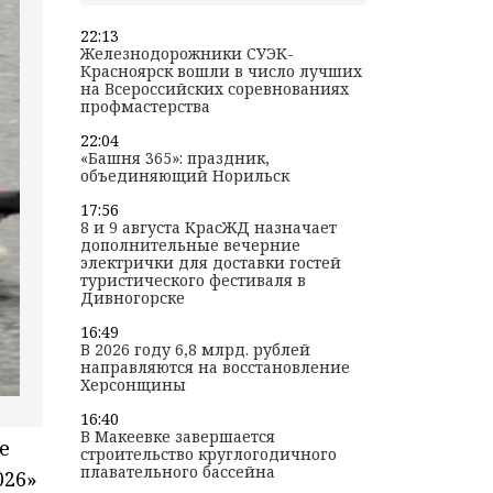
22:13
Железнодорожники СУЭК-
Красноярск вошли в число лучших
на Всероссийских соревнованиях
профмастерства
22:04
«Башня 365»: праздник,
объединяющий Норильск
17:56
8 и 9 августа КрасЖД назначает
дополнительные вечерние
электрички для доставки гостей
туристического фестиваля в
Дивногорске
16:49
В 2026 году 6,8 млрд. рублей
направляются на восстановление
Херсонщины
16:40
В Макеевке завершается
е
строительство круглогодичного
плавательного бассейна
026»