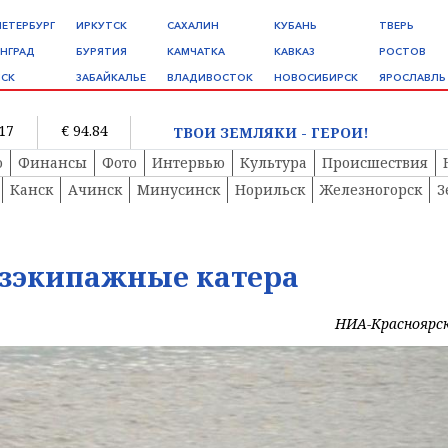
ПЕТЕРБУРГ
ИРКУТСК
САХАЛИН
КУБАНЬ
ТВЕРЬ
НГРАД
БУРЯТИЯ
КАМЧАТКА
КАВКАЗ
РОСТОВ
СК
ЗАБАЙКАЛЬЕ
ВЛАДИВОСТОК
НОВОСИБИРСК
ЯРОСЛАВЛЬ
.17
€ 94.84
ТВОИ ЗЕМЛЯКИ - ГЕРОИ!
о
Финансы
Фото
Интервью
Культура
Происшествия
Канск
Ачинск
Минусинск
Норильск
Железногорск
З
езэкипажные катера
НИА-Красноярс