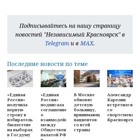
Подписывайтесь на нашу страницу
новостей "Независимый Красноярск" в
Telegram
и в
MAX
.
Последние новости по теме
«Единая
«Единая
В Москве
Александр
Россия»
Россия»
обновят
Карелин
получила
подписала
детскую
встретился
первую
соглашение
больницу,
со
строку в
о
принимающую
спортсменами
избирательном
взаимодействии
пациентов
Красноярска
бюллетене
между
со всей
на выборах
Общественной
страны
в Госдуму
палатой РФ
и