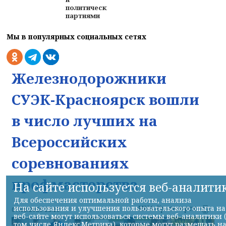
политическими
партиями
Мы в популярных социальных сетях
Железнодорожники
СУЭК-Красноярск вошли
в число лучших на
Всероссийских
соревнованиях
профмастерства
На сайте используется веб-аналити
Для обеспечения оптимальной работы, анализа
НИА-Красноярск
использования и улучшения пользовательского опыта на
07.08.2026 22:13
веб-сайте могут использоваться системы веб-аналитики 
том числе Яндекс.Метрика), которые могут размещать н