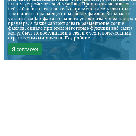
вашем устройстве cookie-файлы. Продолжая использова
веб-сайта, вы соглашаетесь с применением указанных
технологий и размещением cookie-файлов. Вы можете
удалить cookie-файлы с вашего устройства через настро
браузера, а также заблокировать размещение cookie-
файлов, однако при этом некоторые функции веб-сайта
могут быть недоступными в связи с технологическими
ограничениями движка.
Подробнее
Я согласен
Фото: АО «СУЭК-Хакасия»
КРАСНОЯРСКИЙ КРАЙ, /НИА-
КРАСНОЯРСК/. Специалисты Бородинского
погрузочно-транспортного управления
стали призёрами Всероссийских
соревнований профессионального
мастерства «Логистический Олимп»,