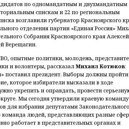
андидатов по одномандатным и двухмандатным
иториальным спискам и 22 по региональным
писка возглавили губернатор Красноярского кр
ального отделения партии «Единая Россия» Ми
ельного Собрания Красноярского края Алексей
гей Верещагин.
СВО, опытные политики, молодежь, представит
ики и волонтеры, рассказал
Михаил Котюков
:
и» поставил президент. Выборы должны пройти
ие, которое избиратели высказали в ходе
ужно укрепить и оправдать, провести серьезну
круге. Мы сегодня утвердили краевую команду:
тов для избрания депутатами Законодательног
то команда людей, представляющих разные сфе
давно работает в представительных органах и