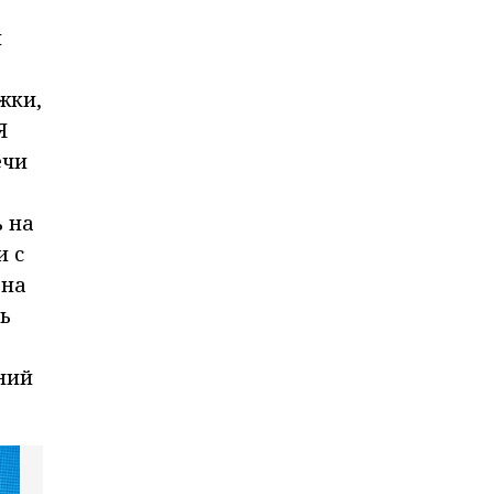
и
жки,
Я
ечи
 на
и с
 на
ь
ний