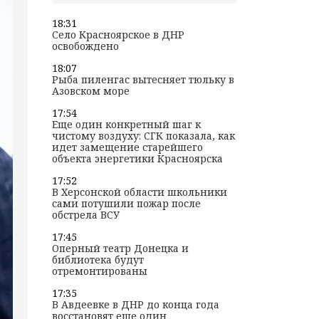
18:31
Село Красноярское в ДНР
освобождено
18:07
Рыба пиленгас вытесняет тюльку в
Азовском море
17:54
Еще один конкретный шаг к
чистому воздуху: СГК показала, как
идет замещение старейшего
объекта энергетики Красноярска
17:52
В Херсонской области школьники
сами потушили пожар после
обстрела ВСУ
17:45
Оперный театр Донецка и
библиотека будут
отремонтированы
17:35
В Авдеевке в ДНР до конца года
восстановят еще один