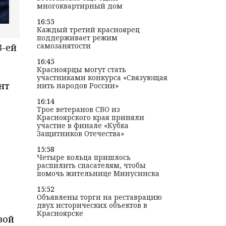
многоквартирный дом
16:55
Каждый третий красноярец
поддерживает режим
самозанятости
3-ей
16:45
Красноярцы могут стать
участниками конкурса «Связующая
нт
нить народов России»
16:14
Трое ветеранов СВО из
Красноярского края приняли
участие в финале «Кубка
Защитников Отечества»
15:58
Четыре кольца пришлось
распилить спасателям, чтобы
помочь жительнице Минусинска
15:52
а
Объявлены торги на реставрацию
двух исторических объектов в
Красноярске
вой