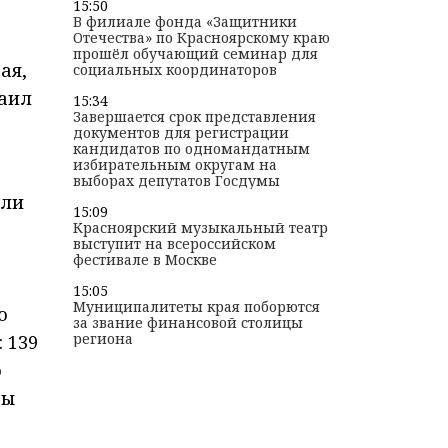
15:50
В филиале фонда «Защитники
Отечества» по Красноярскому краю
прошёл обучающий семинар для
ая,
социальных координаторов
хаил
15:34
Завершается срок представления
документов для регистрации
кандидатов по одномандатным
избирательным округам на
выборах депутатов Госдумы
ели
15:09
Красноярский музыкальный театр
выступит на всероссийском
фестивале в Москве
15:05
Муниципалитеты края поборются
ю
за звание финансовой столицы
региона
 139
о
ры