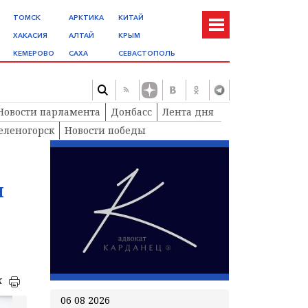
ТОМСК
АРКТИКА
КИТАЙ
ХАКАСИЯ
АЛТАЙ
КРЫМ
КЕМЕРОВО
САХА
СЕВАСТОПОЛЬ
Новости парламента
Донбасс
Лента дня
еленогорск
Новости победы
и
к
06 08 2026