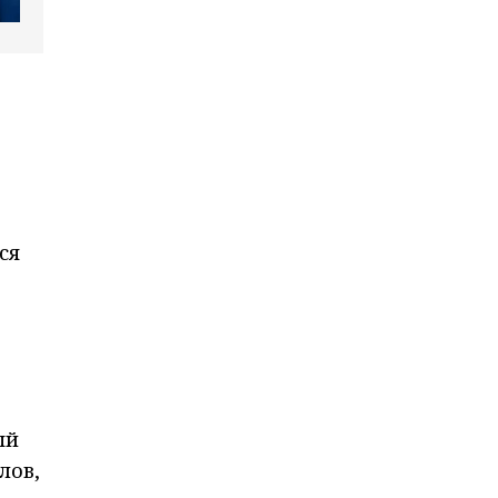
ся
ый
лов,