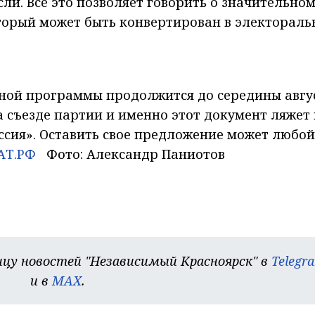
и. Всё это позволяет говорить о значительно
торый может быть конвертирован в электорал
ной программы продолжится до середины авгус
а съезде партии и именно этот документ ляжет 
ссия». Оставить свое предложение может любой
АТ.РФ
Фото: Александр Паниотов
цу новостей "Независимый Красноярск" в
Telegr
и в
MAX
.