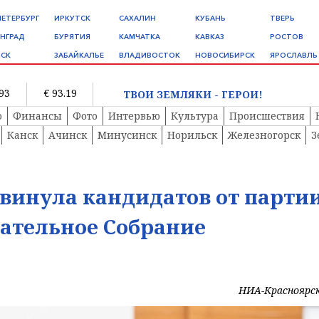
ПЕТЕРБУРГ
ИРКУТСК
САХАЛИН
КУБАНЬ
ТВЕРЬ
НГРАД
БУРЯТИЯ
КАМЧАТКА
КАВКАЗ
РОСТОВ
СК
ЗАБАЙКАЛЬЕ
ВЛАДИВОСТОК
НОВОСИБИРСК
ЯРОСЛАВЛЬ
.93
€ 93.19
ТВОИ ЗЕМЛЯКИ - ГЕРОИ!
о
Финансы
Фото
Интервью
Культура
Происшествия
Канск
Ачинск
Минусинск
Норильск
Железногорск
З
винула кандидатов от парти
ательное Собрание
НИА-Красноярс