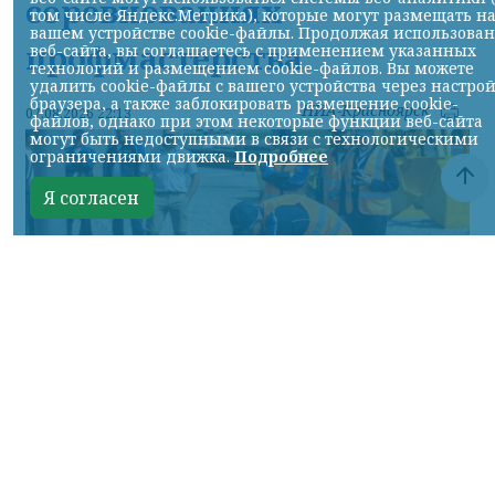
соревнованиях
том числе Яндекс.Метрика), которые могут размещать н
вашем устройстве cookie-файлы. Продолжая использова
профмастерства
веб-сайта, вы соглашаетесь с применением указанных
технологий и размещением cookie-файлов. Вы можете
удалить cookie-файлы с вашего устройства через настро
браузера, а также заблокировать размещение cookie-
НИА-Красноярск
07.08.2026 22:13
файлов, однако при этом некоторые функции веб-сайта
могут быть недоступными в связи с технологическими
ограничениями движка.
Подробнее
Я согласен
Фото: АО «СУЭК-Хакасия»
КРАСНОЯРСКИЙ КРАЙ, /НИА-