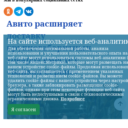
Авито расширяет
доставку
На сайте используется веб-аналити
крупногабаритных
Для обеспечения оптимальной работы, анализа
использования и улучшения пользовательского опыта на
товаров вместе с
веб-сайте могут использоваться системы веб-аналитики 
том числе Яндекс.Метрика), которые могут размещать н
вашем устройстве cookie-файлы. Продолжая использова
«Байкал Сервис»
веб-сайта, вы соглашаетесь с применением указанных
технологий и размещением cookie-файлов. Вы можете
удалить cookie-файлы с вашего устройства через настро
НИА-Красноярск
браузера, а также заблокировать размещение cookie-
06.08.2026 21:22
файлов, однако при этом некоторые функции веб-сайта
могут быть недоступными в связи с технологическими
ограничениями движка.
Подробнее
Я согласен