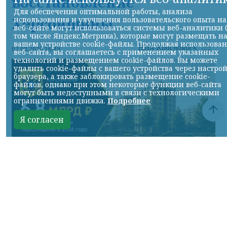
восстановление
Для обеспечения оптимальной работы, анализа
Херсонщины
использования и улучшения пользовательского опыта на
веб-сайте могут использоваться системы веб-аналитики 
том числе Яндекс.Метрика), которые могут размещать н
вашем устройстве cookie-файлы. Продолжая использова
НИА-Красноярск
07.08.2026 16:49
веб-сайта, вы соглашаетесь с применением указанных
технологий и размещением cookie-файлов. Вы можете
удалить cookie-файлы с вашего устройства через настро
браузера, а также заблокировать размещение cookie-
файлов, однако при этом некоторые функции веб-сайта
могут быть недоступными в связи с технологическими
ограничениями движка.
Подробнее
Я согласен
Фото ТГ-канала Владимира Сальдо
КРАСНОЯРСКИЙ КРАЙ, /НИА-КРАСНОЯРСК/.
В этом году в рамках программы
социально-экономического развития