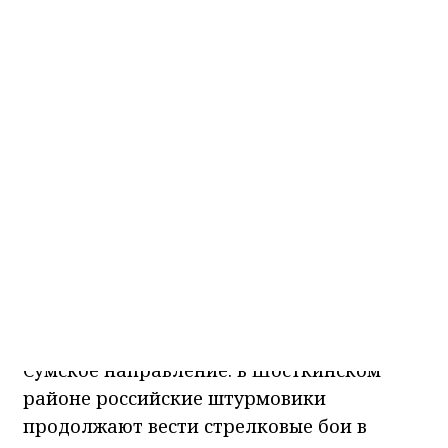
Фото МО
КРАСНОЯРСКИЙ КРАЙ, /НИА-КРАСНОЯРСК/.
Сумское направление: в Шосткинском
районе российские штурмовики
продолжают вести стрелковые бои в
Бачевске, а также в районе Уланово. В
Сумском районе бои не стихают в