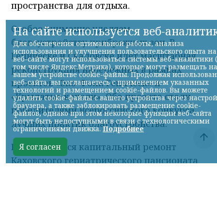
Особое внимание уделяем
благоустройству прибрежных зон. В
Геническе и Скадовске идёт масштабная
реконструкция набережных в рамках
проектов «Эко-Фолк Геническ» и
«Крылатые качели». Оба проекта стали
победителями Всероссийского конкурса
лучших практик благоустройства.
Продолжается капитальный ремонт
Каховского гериатрического пансионата
и Днепровского психоневрологического
интерната. Мы обновляем здания и
инженерные коммуникации, чтобы
пожилым людям и гражданам с
особенностями здоровья было безопасно