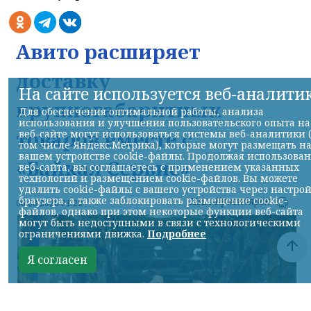
Авито расширяет
доставку
На сайте используется веб-аналити
крупногабаритных
Для обеспечения оптимальной работы, анализа
использования и улучшения пользовательского опыта на
товаров вместе с
веб-сайте могут использоваться системы веб-аналитики 
том числе Яндекс.Метрика), которые могут размещать н
вашем устройстве cookie-файлы. Продолжая использова
«Байкал Сервис»
веб-сайта, вы соглашаетесь с применением указанных
технологий и размещением cookie-файлов. Вы можете
удалить cookie-файлы с вашего устройства через настро
браузера, а также заблокировать размещение cookie-
НИА-Красноярск
06.08.2026 21:22
файлов, однако при этом некоторые функции веб-сайта
могут быть недоступными в связи с технологическими
ограничениями движка.
Подробнее
Я согласен