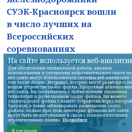
СУЭК-Красноярск вошли
в число лучших на
Всероссийских
соревнованиях
профмастерства
На сайте используется веб-аналити
Для обеспечения оптимальной работы, анализа
использования и улучшения пользовательского опыта на
НИА-Красноярск
07.08.2026 22:13
веб-сайте могут использоваться системы веб-аналитики 
том числе Яндекс.Метрика), которые могут размещать н
вашем устройстве cookie-файлы. Продолжая использова
веб-сайта, вы соглашаетесь с применением указанных
технологий и размещением cookie-файлов. Вы можете
удалить cookie-файлы с вашего устройства через настро
браузера, а также заблокировать размещение cookie-
файлов, однако при этом некоторые функции веб-сайта
могут быть недоступными в связи с технологическими
ограничениями движка.
Подробнее
Я согласен