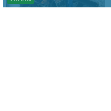
Фото: АО «СУЭК-Хакасия»
КРАСНОЯРСКИЙ КРАЙ, /НИА-
КРАСНОЯРСК/. Специалисты Бородинского
погрузочно-транспортного управления
стали призёрами Всероссийских
соревнований профессионального
мастерства «Логистический Олимп»,
которые прошли в Республике Хакасия.
За звание лучших боролись
представители железнодорожных
профессий из семи регионов страны. По
итогам соревнований команда