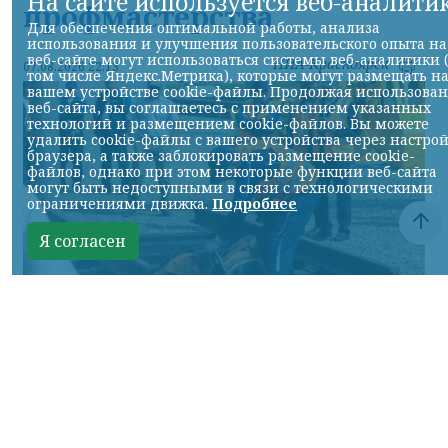
На сайте используется веб-аналити
профмастерства
Для обеспечения оптимальной работы, анализа
использования и улучшения пользовательского опыта на
веб-сайте могут использоваться системы веб-аналитики 
НИА-Красноярск
07.08.2026 22:13
том числе Яндекс.Метрика), которые могут размещать н
вашем устройстве cookie-файлы. Продолжая использова
веб-сайта, вы соглашаетесь с применением указанных
технологий и размещением cookie-файлов. Вы можете
удалить cookie-файлы с вашего устройства через настро
браузера, а также заблокировать размещение cookie-
файлов, однако при этом некоторые функции веб-сайта
могут быть недоступными в связи с технологическими
ограничениями движка.
Подробнее
Я согласен
Фото: АО «СУЭК-Хакасия»
КРАСНОЯРСКИЙ КРАЙ, /НИА-
КРАСНОЯРСК/. Специалисты Бородинского
погрузочно-транспортного управления