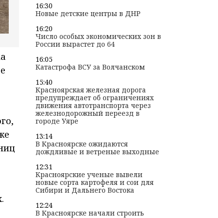
16:30
Новые детские центры в ДНР
16:20
Число особых экономических зон в
России вырастет до 64
ка
16:05
Катастрофа ВСУ за Волчанском
ее
15:40
Красноярская железная дорога
предупреждает об ограничениях
движения автотранспорта через
железнодорожный переезд в
го,
городе Уяре
же
13:14
В Красноярске ожидаются
ниц
дождливые и ветреные выходные
12:31
Красноярские ученые вывели
новые сорта картофеля и сои для
Сибири и Дальнего Востока
.
12:24
В Красноярске начали строить