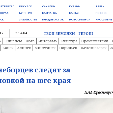
ПЕТЕРБУРГ
ИРКУТСК
САХАЛИН
КУБАНЬ
ТВЕРЬ
НГРАД
БУРЯТИЯ
КАМЧАТКА
КАВКАЗ
РОСТОВ
СК
ЗАБАЙКАЛЬЕ
ВЛАДИВОСТОК
НОВОСИБИРСК
ЯРОСЛАВЛЬ
.17
€ 94.84
ТВОИ ЗЕМЛЯКИ - ГЕРОИ!
о
Финансы
Фото
Интервью
Культура
Происшествия
Канск
Ачинск
Минусинск
Норильск
Железногорск
З
неборцев следят за
овкой на юге края
НИА-Красноярс