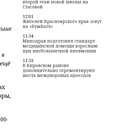
второй этаж новой школы на
Стасовой
12:01
Жителей Красноярского края зовут
на «БумБатл»
льше
11:54
Минздрав подготовил стандарт
медицинской помощи взрослым
при внебольничной пневмонии
 в
11:53
 ещё
В Кировском районе
дополнительно отремонтируют
шесть междворовых проездов
ах
оры,
00-