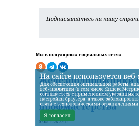
Подписывайтесь на нашу страни
Мы в популярных социальных сетях
На сайте используется веб
Железнодорожники С
Для обеспечения оптимальной работы, ана
веб-аналитики (в том числе Яндекс.Метрик
число лучших на Вс
соглашаетесь с применением указанных те
настройки браузера, а также заблокироват
профмастерства
связи с технологическими ограничениями
Я согласен
07.08.2026 22:13