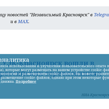
цу новостей "Независимый Красноярск" в
Telegr
и в
MAX
.
-аналитика
УЭК-Красноярск вошли в
лиза использования и улучшения пользовательского опыта н
а), которые могут размещать на вашем устройстве cookie-фа
ероссийских соревнованиях
хнологий и размещением cookie-файлов. Вы можете удалить 
ь размещение cookie-файлов, однако при этом некоторые фу
 движка.
Подробнее
НИА-Красноярс