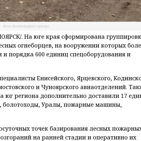
Фото Лесопожарного центра
ЯРСК/. На юге края сформирована группиров
есных огнеборцев, на вооружении которых бол
 и порядка 600 единиц спецоборудования и
специалисты Енисейского, Ярцевского, Кодинско
омостовского и Чуноярского авиаотделений. Так
а юг региона дополнительно доставили 17 еди
, болотоходы, Уралы, пожарные машины,
осуточных точек базирования лесных пожарных
возгораний на ранней стадии и оперативно их