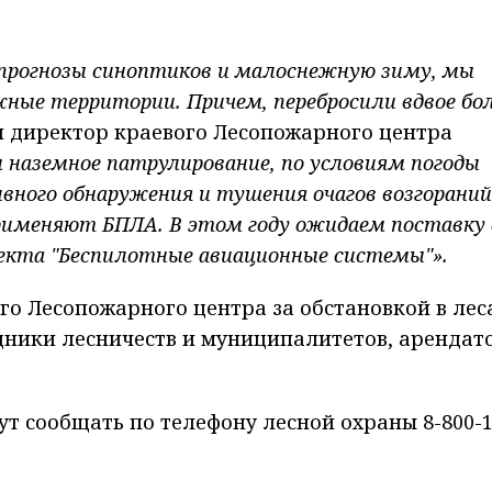
, прогнозы синоптиков и малоснежную зиму, мы
жные территории. Причем, перебросили вдвое бо
л директор краевого Лесопожарного центра
м наземное патрулирование, по условиям погоды
вного обнаружения и тушения очагов возгораний
рименяют БПЛА. В этом году ожидаем поставку
оекта "Беспилотные авиационные системы"».
го Лесопожарного центра за обстановкой в лес
дники лесничеств и муниципалитетов, арендат
ут сообщать по телефону лесной охраны 8-800-1