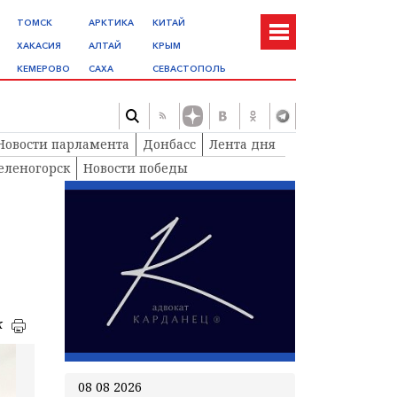
ТОМСК
АРКТИКА
КИТАЙ
ХАКАСИЯ
АЛТАЙ
КРЫМ
КЕМЕРОВО
САХА
СЕВАСТОПОЛЬ
Новости парламента
Донбасс
Лента дня
еленогорск
Новости победы
к
08 08 2026